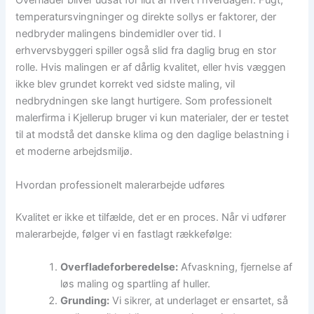
Overflader bliver udsat for lidt af hvert i hverdagen. Fugt,
temperatursvingninger og direkte sollys er faktorer, der
nedbryder malingens bindemidler over tid. I
erhvervsbyggeri spiller også slid fra daglig brug en stor
rolle. Hvis malingen er af dårlig kvalitet, eller hvis væggen
ikke blev grundet korrekt ved sidste maling, vil
nedbrydningen ske langt hurtigere. Som professionelt
malerfirma i Kjellerup bruger vi kun materialer, der er testet
til at modstå det danske klima og den daglige belastning i
et moderne arbejdsmiljø.
Hvordan professionelt malerarbejde udføres
Kvalitet er ikke et tilfælde, det er en proces. Når vi udfører
malerarbejde, følger vi en fastlagt rækkefølge:
Overfladeforberedelse:
Afvaskning, fjernelse af
løs maling og spartling af huller.
Grunding:
Vi sikrer, at underlaget er ensartet, så