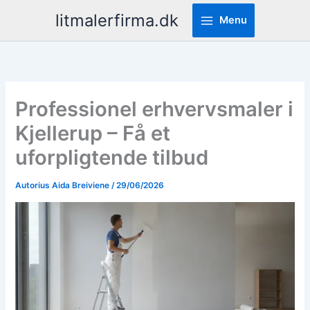
Pereiti
litmalerfirma.dk
Menu
prie
turinio
Professionel erhvervsmaler i
Kjellerup – Få et
uforpligtende tilbud
Autorius
Aida Breiviene
/
29/06/2026