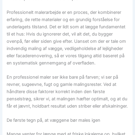
Professionelt malerarbejde er en proces, der kombinerer
erfaring, de rette materialer og en grundig forståelse for
underlagets tilstand. Det er lidt som at lægge fundamentet
til et hus: Hvis du ignorerer det, vil alt det, du bygger
ovenpå, før eller siden give efter. Uanset om der er tale om
indvendig maling af vægge, vedligeholdelse af lejligheder
eller facaderenovering, så er vores tilgang altid baseret på
en systematisk gennemgang af overfladen.
En professionel maler ser ikke bare på farven; vi ser på
revner, sugeevne, fugt og gamle malingsrester. Ved at
håndtere disse faktorer korrekt inden den første
penselstrøg, sikrer vi, at malingen hæfter optimalt, og at du
får et jævnt, holdbart resultat uden striber eller afskalninger.
De første tegn på, at væggene bør males igen
Mange venter for længe med at friske lokalerne op, hvilket