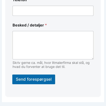
E
m
a
i
l
N
Besked / detaljer
*
a
v
n
Skriv gerne ca. mål, hvor litmalerfirma skal stå, og
hvad du forventer at bruge det til.
Send forespørgsel