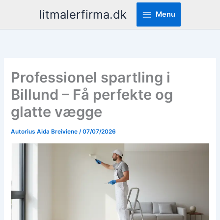
Pereiti
litmalerfirma.dk
Menu
prie
turinio
Professionel spartling i
Billund – Få perfekte og
glatte vægge
Autorius
Aida Breiviene
/
07/07/2026