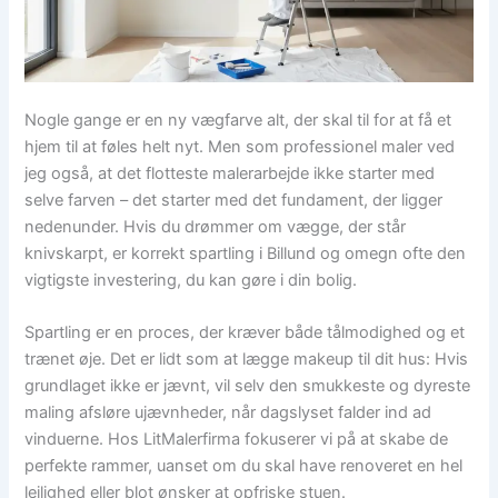
Nogle gange er en ny vægfarve alt, der skal til for at få et
hjem til at føles helt nyt. Men som professionel maler ved
jeg også, at det flotteste malerarbejde ikke starter med
selve farven – det starter med det fundament, der ligger
nedenunder. Hvis du drømmer om vægge, der står
knivskarpt, er korrekt spartling i Billund og omegn ofte den
vigtigste investering, du kan gøre i din bolig.
Spartling er en proces, der kræver både tålmodighed og et
trænet øje. Det er lidt som at lægge makeup til dit hus: Hvis
grundlaget ikke er jævnt, vil selv den smukkeste og dyreste
maling afsløre ujævnheder, når dagslyset falder ind ad
vinduerne. Hos LitMalerfirma fokuserer vi på at skabe de
perfekte rammer, uanset om du skal have renoveret en hel
lejlighed eller blot ønsker at opfriske stuen.