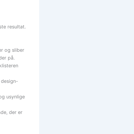
te resultat.
er og sliber
der på.
klisteren
r design-
og usynlige
ade, der er