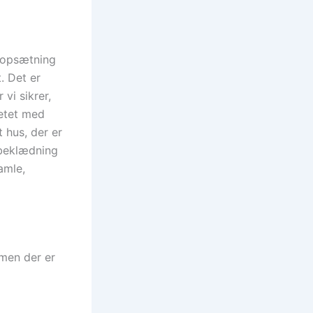
a opsætning
. Det er
 vi sikrer,
petet med
 hus, der er
gbeklædning
amle,
 men der er