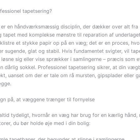
fessionel tapetsering?
 er en håndværksmæssig disciplin, der dækker over alt fr
og tapet med komplekse mønstre til reparation af underlaget
 klistre et stykke papir op på en væg; det er en proces, hvor
r sugende, glat og stabil. Hvis fundamentet svigter, vil ta
 løsne sig eller vise sprækker i samlingerne – præcis som et
n dårlig sokkel. Professionel tapetsering sikrer, at din væ
kt, uanset om der er tale om rå mursten, gipsplader eller g
gge.
egn på, at væggene trænger til fornyelse
altid tydeligt, hvornår en væg har brug for en kærlig hånd,
torer, du bør holde øje med i din bolig:
mle tapetbaner, der begynder at slippe i samlingerne.