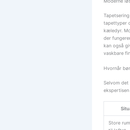
Moderne løsn
Tapetsering 
tapettyper 
kæledyr. Mo
der fungere
kan også giv
vaskbare fin
Hvornår bør
Selvom det k
ekspertisen
Situ
Store rum