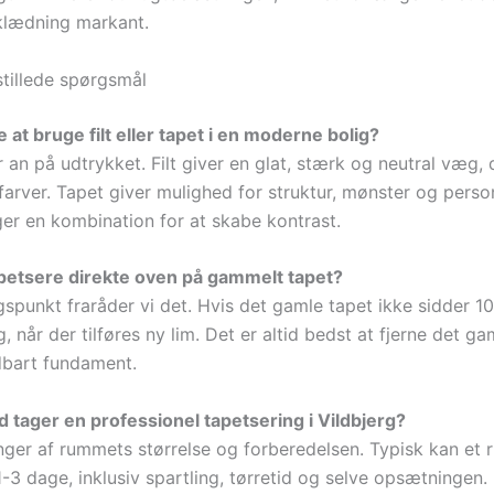
lædning markant.
stillede spørgsmål
 at bruge filt eller tapet i en moderne bolig?
an på udtrykket. Filt giver en glat, stærk og neutral væg, 
 farver. Tapet giver mulighed for struktur, mønster og perso
r en kombination for at skabe kontrast.
petsere direkte oven på gammelt tapet?
punkt fraråder vi det. Hvis det gamle tapet ikke sidder 100
g, når der tilføres ny lim. Det er altid bedst at fjerne det ga
ldbart fundament.
id tager en professionel tapetsering i Vildbjerg?
ger af rummets størrelse og forberedelsen. Typisk kan et 
-3 dage, inklusiv spartling, tørretid og selve opsætningen.