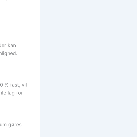
der kan
nlighed.
 % fast, vil
mle lag for
rum gøres