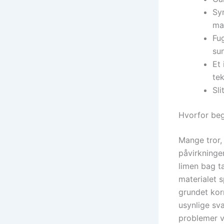
Sy
mal
Fu
su
Et
tek
Sl
Hvorfor beg
Mange tror,
påvirkninger
limen bag ta
materialet 
grundet korr
usynlige sv
problemer v