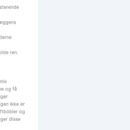
isterende
 væggens
oderne
olde ren.
nte
ne og få
 gør
ggen ikke er
uftbobler og
gger disse