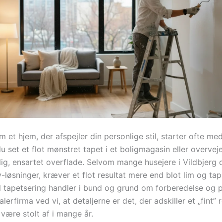
et hjem, der afspejler din personlige stil, starter ofte m
 set et flot mønstret tapet i et boligmagasin eller overvejer 
lig, ensartet overflade. Selvom mange husejere i Vildbjerg 
-løsninger, kræver et flot resultat mere end blot lim og tap
l tapetsering handler i bund og grund om forberedelse og 
lerfirma ved vi, at detaljerne er det, der adskiller et „fint” r
være stolt af i mange år.