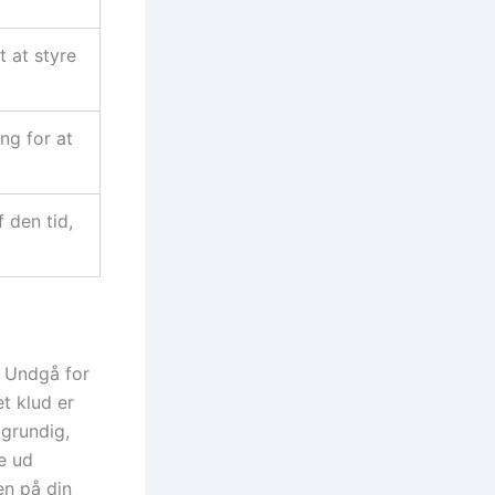
 at styre
ng for at
f den tid,
. Undgå for
t klud er
 grundig,
te ud
en på din