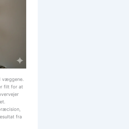
ed væggene.
filt for at
overvejer
et.
præcision,
esultat fra