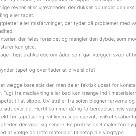
nlige revner eller ujævnheder, der dukker op under den eks
ing eller tapet.
gtpletter eller misfarvninger, der tyder på problemer med
ndhed.
 interiør, der føles forældet og mangler den dybde, som m
sturer kan give.
itage i højt trafikerede områder, som gør væggen svær at h
ynder tapet og overflader at blive slidte?
 at vægge bare står der, men de er faktisk udsat for konsta
. Fugt fra madlavning eller bad kan trænge ind i materialer
petet til at slippe. UV-stråler fra solen blegner farverne og
sprødt over tid. Hertil kommer dårlig forberedelse; hvis væ
ekt før tapetsering, vil limen suge ujævnt, hvilket skaber l
agheder, der viser sig senere. En professionel maler foreby
ed at vælge de rette materialer til netop din vægtype.