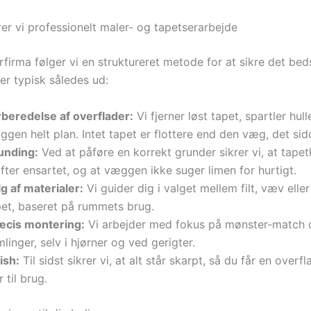
er vi professionelt maler- og tapetserarbejde
firma følger vi en struktureret metode for at sikre det beds
er typisk således ud:
rberedelse af overflader:
Vi fjerner løst tapet, spartler hull
gen helt plan. Intet tapet er flottere end den væg, det sid
unding:
Ved at påføre en korrekt grunder sikrer vi, at tapet
ter ensartet, og at væggen ikke suger limen for hurtigt.
g af materialer:
Vi guider dig i valget mellem filt, væv elle
pet, baseret på rummets brug.
æcis montering:
Vi arbejder med fokus på mønster-match 
linger, selv i hjørner og ved gerigter.
ish:
Til sidst sikrer vi, at alt står skarpt, så du får en overfl
r til brug.