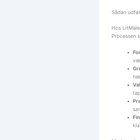
Sådan udfør
Hos LitMaler
Processen s
Fo
væg
Gr
hæf
Val
ta
Pr
sam
Fin
kla