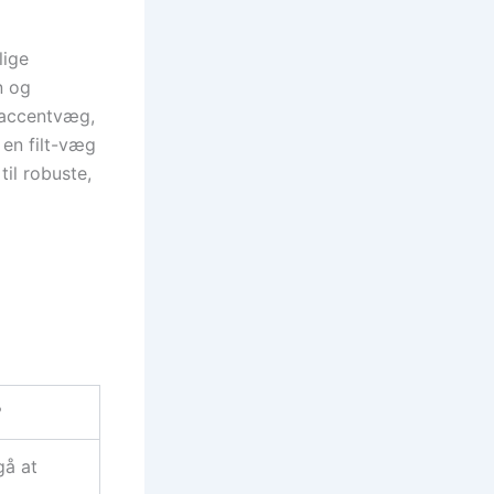
lige
n og
 accentvæg,
 en filt-væg
til robuste,
?
gå at