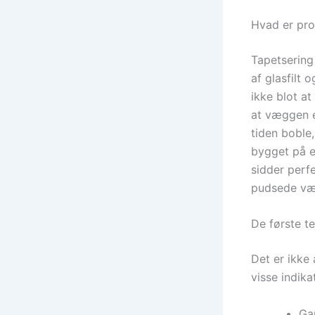
Hvad er pro
Tapetsering
af glasfilt 
ikke blot at
at væggen e
tiden boble,
bygget på e
sidder perfe
pudsede væ
De første t
Det er ikke 
visse indika
Ga