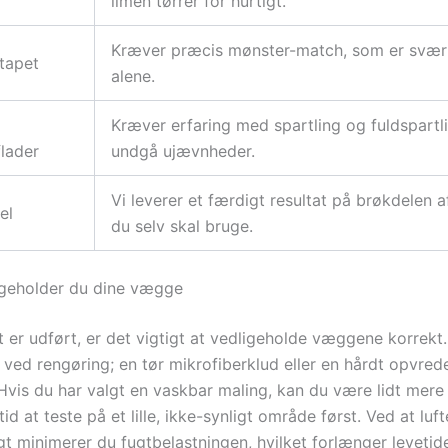
limen tørrer for hurtigt.
Kræver præcis mønster-match, som er svært
tapet
alene.
Kræver erfaring med spartling og fuldspartli
lader
undgå ujævnheder.
Vi leverer et færdigt resultat på brøkdelen a
el
du selv skal bruge.
igeholder du dine vægge
t er udført, er det vigtigt at vedligeholde væggene korrekt
ved rengøring; en tør mikrofiberklud eller en hårdt opvrede
 Hvis du har valgt en vaskbar maling, kan du være lidt mere
id at teste på et lille, ikke-synligt område først. Ved at luf
t minimerer du fugtbelastningen, hvilket forlænger levetid