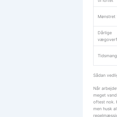
til loftet
Mønstret 
Dårlige
vægoverf
Tidsmang
Sådan vedl
Når arbejde
meget vand 
oftest nok.
men husk alt
regelmæssig