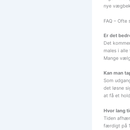
nye vægbek
FAQ – Ofte 
Er det bedre
Det kommer 
males i alle
Mange vælge
Kan man ta
Som udgangs
det løsne si
at få et ho
Hvor lang t
Tiden afhæn
færdigt på 1