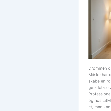
Drømmen om 
Måske har du
skabe en ro
gør-det-selv
Professione
og hos LitMa
et, man kan 