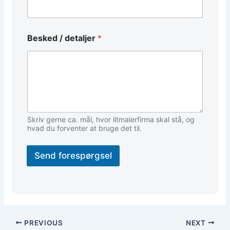
t
a
l
j
Besked / detaljer
*
e
r
d
e
t
a
l
j
Skriv gerne ca. mål, hvor litmalerfirma skal stå, og
e
hvad du forventer at bruge det til.
r
Send forespørgsel
PREVIOUS
NEXT