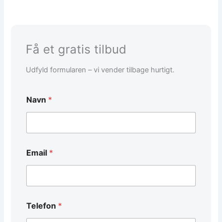
Få et gratis tilbud
Udfyld formularen – vi vender tilbage hurtigt.
Navn
*
T
Email
*
e
l
e
f
o
n
Telefon
*
d
e