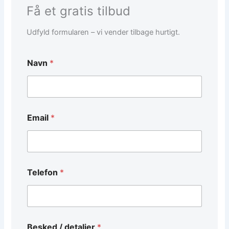
Få et gratis tilbud
Udfyld formularen – vi vender tilbage hurtigt.
Navn
*
Email
*
E
Telefon
*
m
a
i
l
T
e
Besked / detaljer
*