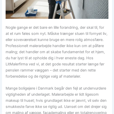
Nogle gange er det bare en lille forandring, der skal til, for
at et rum føles som nyt. Måske trænger stuen til fornyet liv,
eller soveværelset kunne bruge en mere rolig atmosfære.
Professionelt malerarbejde handler ikke kun om at påføre
maling; det handler om at skabe fundamentet for et hjem,
du har lyst til at opholde dig i hver eneste dag. Hos
LitMalerfirma ved vi, at det gode resultat starter længe før
penslen rammer væggen – det starter med den rette
forberedelse og de rigtige valg af materialer.
Mange boligejere i Danmark begår den fejl at undervurdere
vigtigheden af underlaget. Malerarbejde er lidt ligesom
makeup til huset; hvis grundlaget ikke er jævnt, vil selv den
smukkeste farve ikke se rigtig ud. Uanset om det drejer sig
om maling af vægge, facademaling eller en totalrenovering