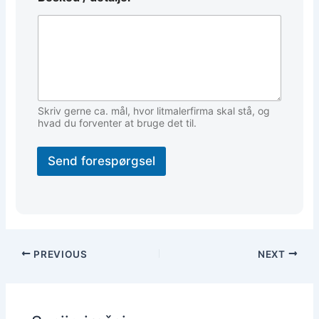
l
e
f
o
n
B
e
s
Skriv gerne ca. mål, hvor litmalerfirma skal stå, og
k
hvad du forventer at bruge det til.
e
d
Send forespørgsel
PREVIOUS
NEXT