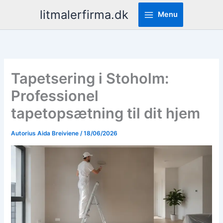
Pereiti
litmalerfirma.dk
Menu
prie
turinio
Tapetsering i Stoholm:
Professionel
tapetopsætning til dit hjem
Autorius
Aida Breiviene
/
18/06/2026