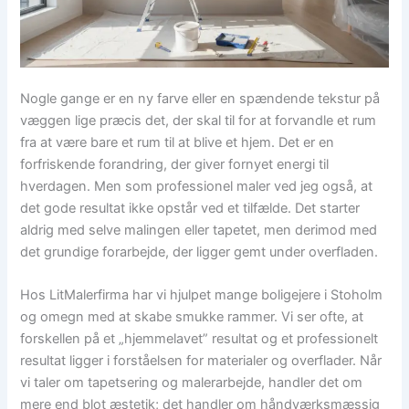
Nogle gange er en ny farve eller en spændende tekstur på
væggen lige præcis det, der skal til for at forvandle et rum
fra at være bare et rum til at blive et hjem. Det er en
forfriskende forandring, der giver fornyet energi til
hverdagen. Men som professionel maler ved jeg også, at
det gode resultat ikke opstår ved et tilfælde. Det starter
aldrig med selve malingen eller tapetet, men derimod med
det grundige forarbejde, der ligger gemt under overfladen.
Hos LitMalerfirma har vi hjulpet mange boligejere i Stoholm
og omegn med at skabe smukke rammer. Vi ser ofte, at
forskellen på et „hjemmelavet” resultat og et professionelt
resultat ligger i forståelsen for materialer og overflader. Når
vi taler om tapetsering og malerarbejde, handler det om
mere end blot æstetik; det handler om håndværksmæssig