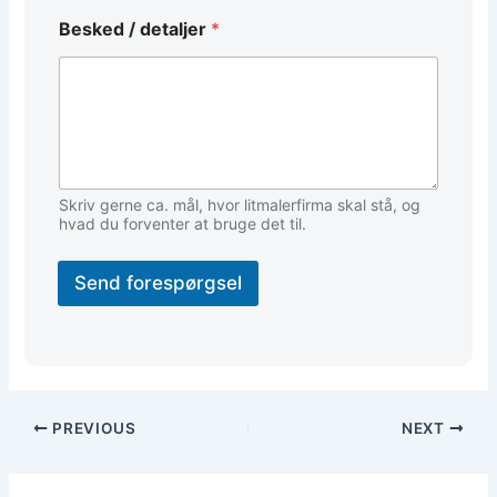
*
Besked / detaljer
*
N
a
v
n
Skriv gerne ca. mål, hvor litmalerfirma skal stå, og
hvad du forventer at bruge det til.
Send forespørgsel
PREVIOUS
NEXT