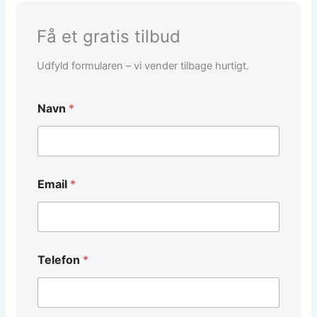
Få et gratis tilbud
Udfyld formularen – vi vender tilbage hurtigt.
Navn
*
Email
*
B
Telefon
*
e
s
k
e
d