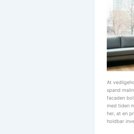
At vedligeh
spand maling
facaden bol
med tiden m
her, at en p
holdbar inve