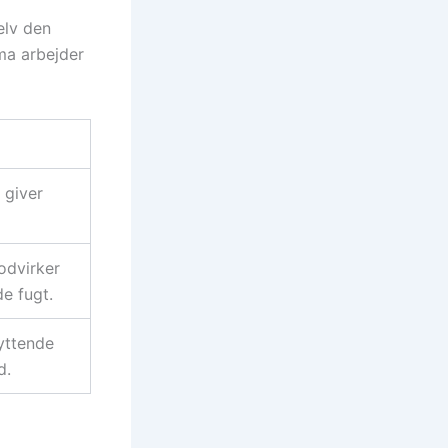
elv den
ma arbejder
 giver
odvirker
e fugt.
yttende
d.