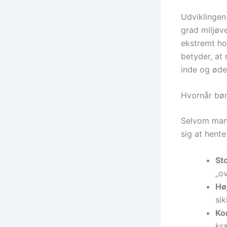
Udviklingen 
grad miljøv
ekstremt ho
betyder, at
inde og øde
Hvornår bør
Selvom mange
sig at hente
Sto
„ov
Hø
si
Ko
kræ