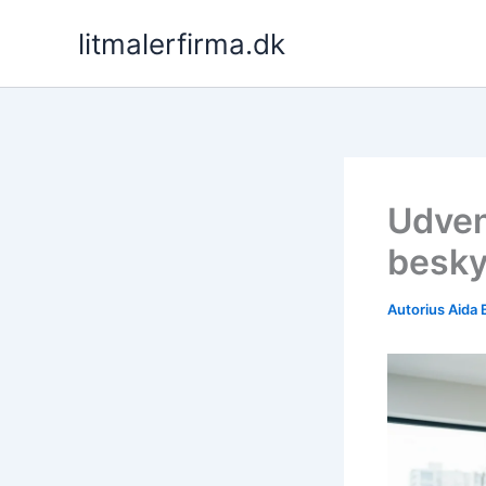
Pereiti
litmalerfirma.dk
prie
turinio
Udven
besky
Autorius
Aida 