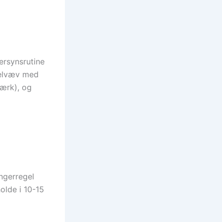
tersynsrutine
delvæv med
værk), og
ngerregel
olde i 10-15