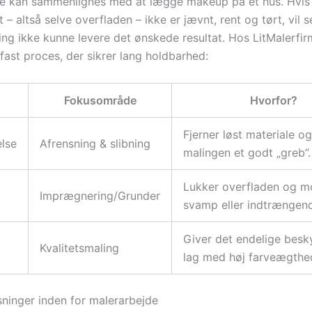
e kan sammenlignes med at lægge makeup på et hus. Hvis
– altså selve overfladen – ikke er jævnt, rent og tørt, vil s
ing ikke kunne levere det ønskede resultat. Hos LitMalerfir
 fast proces, der sikrer lang holdbarhed:
Fokusområde
Hvorfor?
Fjerner løst materiale og
lse
Afrensning & slibning
malingen et godt „greb”.
Lukker overfladen og m
Imprægnering/Grunder
svamp eller indtrængend
Giver det endelige besk
Kvalitetsmaling
lag med høj farveægthe
ninger inden for malerarbejde