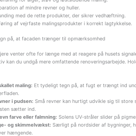
aration af mindre revner og huller.
unding med de rette produkter, der sikrer vedhæftning.
øring af vejrfaste malingsprodukter i korrekt lagtykkelse.
egn på, at facaden trænger til opmærksomhed
ere venter ofte for længe med at reagere på husets signale
iv kan du undgå mere omfattende renoveringsarbejde. Ho
kallet maling:
Et tydeligt tegn på, at fugt er trængt ind un
erfladen.
vner i pudsen:
Små revner kan hurtigt udvikle sig til store 
sten sætter ind.
ævn farve eller falmning:
Solens UV-stråler slider på pigme
ge- og skimmelvækst:
Særligt på nordsider af bygninger, 
iver hængende.