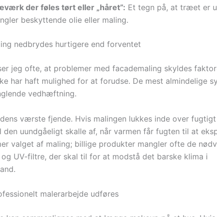
værk der føles tørt eller „håret”:
Et tegn på, at træet er 
gler beskyttende olie eller maling.
ing nedbrydes hurtigere end forventet
er jeg ofte, at problemer med facademaling skyldes faktor
kke har haft mulighed for at forudse. De mest almindelige s
nglende vedhæftning.
dens værste fjende. Hvis malingen lukkes inde over fugtigt 
 den uundgåeligt skalle af, når varmen får fugten til at eks
er valget af maling; billige produkter mangler ofte de nød
og UV-filtre, der skal til for at modstå det barske klima i
land.
fessionelt malerarbejde udføres