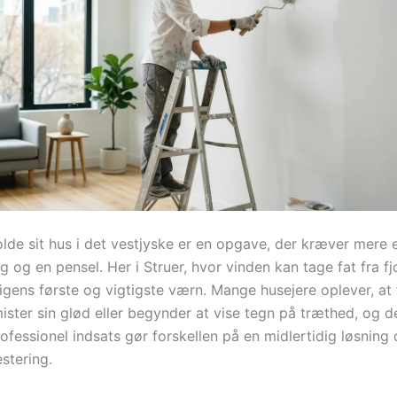
olde sit hus i det vestjyske er en opgave, der kræver mere 
 og en pensel. Her i Struer, hvor vinden kan tage fat fra fj
igens første og vigtigste værn. Mange husejere oplever, at
ister sin glød eller begynder at vise tegn på træthed, og d
rofessionel indsats gør forskellen på en midlertidig løsning
stering.