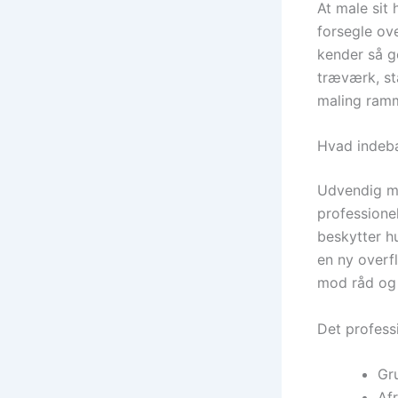
At male sit
forsegle ov
kender så g
træværk, sta
maling ram
Hvad indebæ
Udvendig ma
professionel
beskytter h
en ny overf
mod råd og
Det professi
Gru
Afr