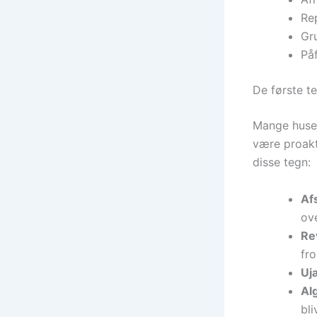
Rep
Gr
Påf
De første t
Mange husej
være proakt
disse tegn:
Afs
ov
Re
fro
Uj
Al
bl