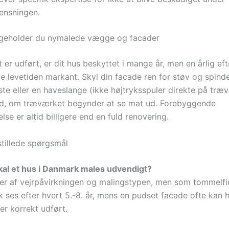
rensningen.
igeholder du nymalede vægge og facader
 er udført, er dit hus beskyttet i mange år, men en årlig ef
e levetiden markant. Skyl din facade ren for støv og spin
ste eller en haveslange (ikke højtryksspuler direkte på træ
ed, om træværket begynder at se mat ud. Forebyggende
lse er altid billigere end en fuld renovering.
stillede spørgsmål
kal et hus i Danmark males udvendigt?
r af vejrpåvirkningen og malingstypen, men som tommelfi
 ses efter hvert 5.-8. år, mens en pudset facade ofte kan h
 er korrekt udført.