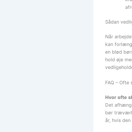
af
Sådan vedl
Når arbejdet
kan forlæng
en blød bør
hold øje m
vedligeholde
FAQ – Ofte 
Hvor ofte s
Det afhænge
bør træværk
år, hvis den