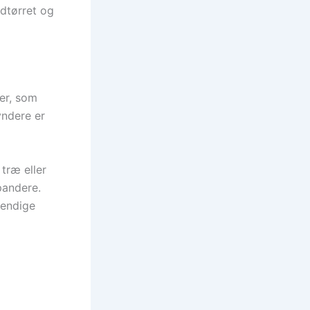
udtørret og
er, som
yndere er
træ eller
pandere.
vendige