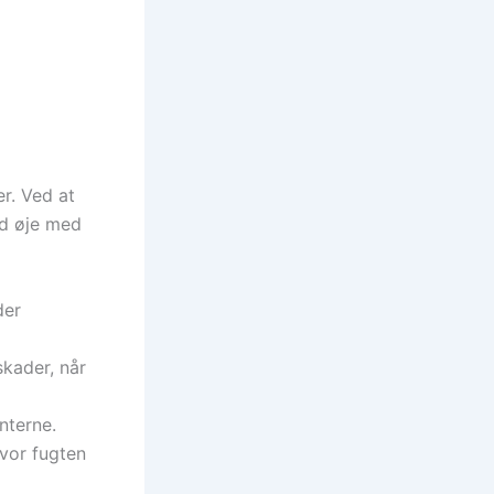
r. Ved at
ld øje med
der
skader, når
nterne.
hvor fugten