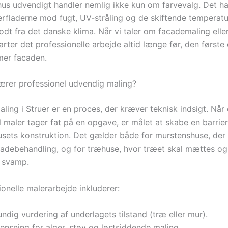
 hus udvendigt handler nemlig ikke kun om farvevalg. Det h
erfladerne mod fugt, UV-stråling og de skiftende temperatur
odt fra det danske klima. Når vi taler om facademaling elle
rter det professionelle arbejde altid længe før, den første
mer facaden.
rer professionel udvendig maling?
ling i Struer er en proces, der kræver teknisk indsigt. Når
 maler tager fat på en opgave, er målet at skabe en barrier
usets konstruktion. Det gælder både for murstenshuse, der 
ladebehandling, og for træhuse, hvor træet skal mættes og
 svamp.
onelle malerarbejde inkluderer:
ndig vurdering af underlagets tilstand (træ eller mur).
ensning for alger, støv og løstsiddende maling.