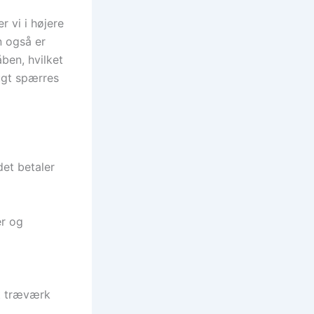
r vi i højere
n også er
ben, hvilket
fugt spærres
det betaler
er og
t træværk