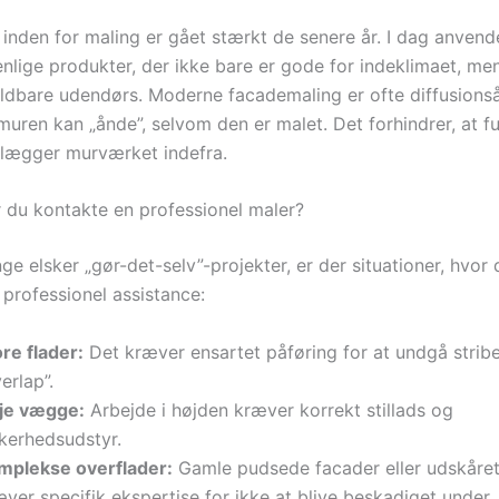
inden for maling er gået stærkt de senere år. I dag anvende
enlige produkter, der ikke bare er gode for indeklimaet, me
ldbare udendørs. Moderne facademaling er ofte diffusionså
 muren kan „ånde”, selvom den er malet. Det forhindrer, at 
lægger murværket indefra.
 du kontakte en professionel maler?
 elsker „gør-det-selv”-projekter, er der situationer, hvor 
 professionel assistance:
re flader:
Det kræver ensartet påføring for at undgå strib
erlap”.
je vægge:
Arbejde i højden kræver korrekt stillads og
kkerhedsudstyr.
mplekse overflader:
Gamle pudsede facader eller udskåre
ver specifik ekspertise for ikke at blive beskadiget under