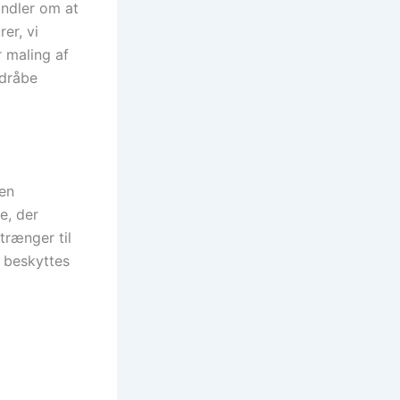
andler om at
er, vi
r maling af
 dråbe
 en
e, der
trænger til
 beskyttes