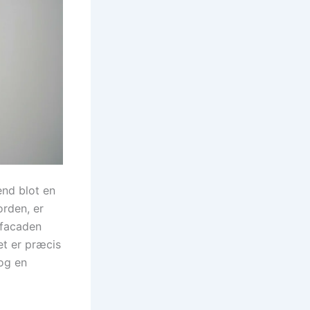
end blot en
orden, er
 facaden
et er præcis
 og en