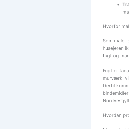
Træ
man
Hvorfor mal
Som maler s
husejeren i
fugt og ma
Fugt er faca
murværk, vil
Dertil komm
bindemidler 
Nordvestjyl
Hvordan pro