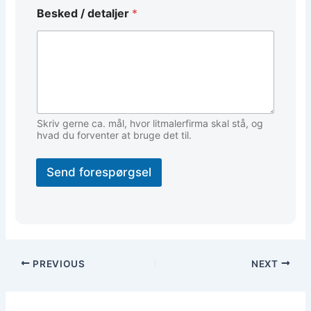
d
Besked / detaljer
*
e
t
a
l
j
e
r
/
E
Skriv gerne ca. mål, hvor litmalerfirma skal stå, og
m
hvad du forventer at bruge det til.
a
i
Send forespørgsel
l
PREVIOUS
NEXT