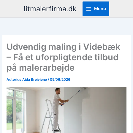
Pereiti
litmalerfirma.dk
Menu
prie
turinio
Udvendig maling i Videbæk
– Få et uforpligtende tilbud
på malerarbejde
Autorius
Aida Breiviene
/
05/06/2026