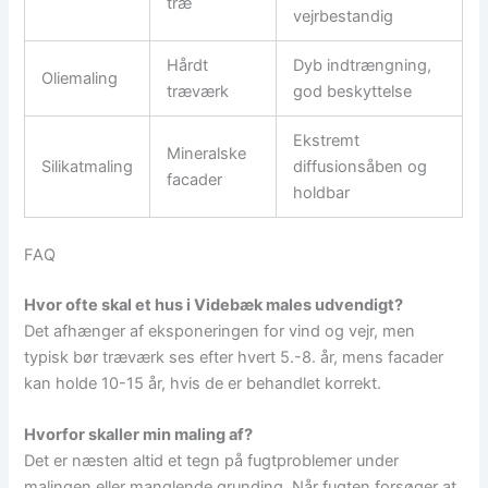
træ
vejrbestandig
Hårdt
Dyb indtrængning,
Oliemaling
træværk
god beskyttelse
Ekstremt
Mineralske
Silikatmaling
diffusionsåben og
facader
holdbar
FAQ
Hvor ofte skal et hus i Videbæk males udvendigt?
Det afhænger af eksponeringen for vind og vejr, men
typisk bør træværk ses efter hvert 5.-8. år, mens facader
kan holde 10-15 år, hvis de er behandlet korrekt.
Hvorfor skaller min maling af?
Det er næsten altid et tegn på fugtproblemer under
malingen eller manglende grunding. Når fugten forsøger at