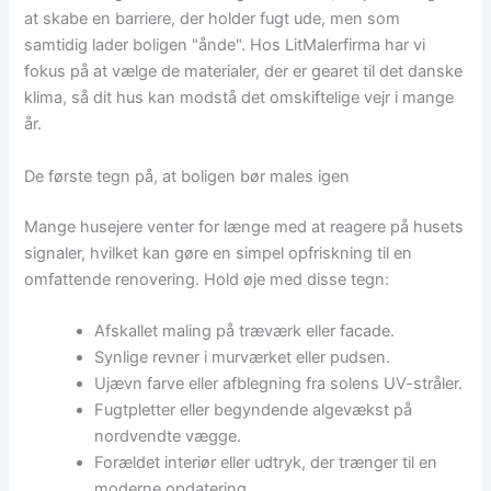
at skabe en barriere, der holder fugt ude, men som
samtidig lader boligen "ånde". Hos LitMalerfirma har vi
fokus på at vælge de materialer, der er gearet til det danske
klima, så dit hus kan modstå det omskiftelige vejr i mange
år.
De første tegn på, at boligen bør males igen
Mange husejere venter for længe med at reagere på husets
signaler, hvilket kan gøre en simpel opfriskning til en
omfattende renovering. Hold øje med disse tegn:
Afskallet maling på træværk eller facade.
Synlige revner i murværket eller pudsen.
Ujævn farve eller afblegning fra solens UV-stråler.
Fugtpletter eller begyndende algevækst på
nordvendte vægge.
Forældet interiør eller udtryk, der trænger til en
moderne opdatering.