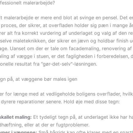
fessionelt malerarbejde?
lt malerarbejde er mere end blot at svinge en pensel. Det e
 proces, der sikrer, at overfladen holder sig pæn i mange å
r alt fra korrekt vurdering af underlaget og valg af den re
 selve maleteknikken, der sikrer en jævn og holdbar finish 
dage. Uanset om der er tale om facademaling, renovering af 
aling af vægge i stuen, er det fagligheden i forberedelsen, d
onelle resultat fra "gør-det-selv"-løsningen.
egn på, at væggene bør males igen
r for længe med at vedligeholde boligens overflader, hvilk
g dyrere reparationer senere. Hold øje med disse tegn:
kallet maling:
Et tydeligt tegn på, at underlaget ikke har h
hæftning, eller at der er fugtproblemer.
vner i væggene:
Små hårrids kan ofte klares med en spart