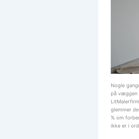
Nogle gange
på væggen k
LitMalerfirm
glemmer det
% om forber
ikke er i or