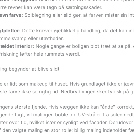
ørre revner kan være tegn på sætningsskader.
ævn farve:
Solblegning eller slid gør, at farven mister sin in
.
tpletter:
Dette kræver øjeblikkelig handling, da det kan in
immelsvamp eller utætheder.
ældet interiør:
Nogle gange er boligen blot træt at se på,
riskning løfter hele rummets værdi.
ing begynder at blive slidt
 er lidt som makeup til huset. Hvis grundlaget ikke er jævnt
te farve ikke se rigtig ud. Nedbrydningen sker typisk på g
ngens største fjende. Hvis væggen ikke kan "ånde" korrekt, 
gende fugt, vil malingen boble op. UV-stråler fra solen ned
er over tid, hvilket især er synligt ved facader. Derudover 
f den valgte maling en stor rolle; billig maling indeholder f