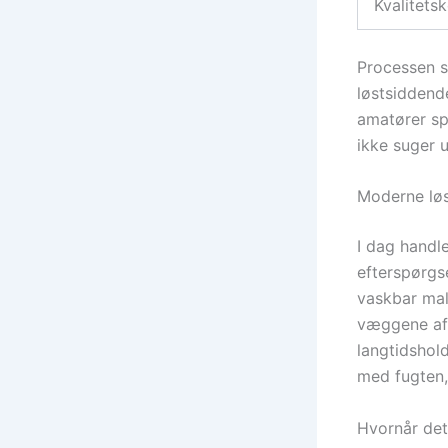
Kvalitetsk
Processen st
løstsiddend
amatører sp
ikke suger 
Moderne løs
I dag handl
efterspørgse
vaskbar mal
væggene af,
langtidshol
med fugten,
Hvornår det