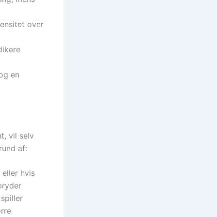
tensitet over
dikere
 og en
, vil selv
rund af:
eller hvis
bryder
spiller
ærre