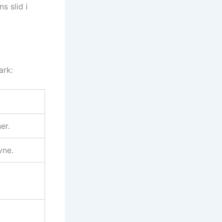
s slid i
ark:
er.
vne.