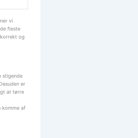
ner vi
de fleste
 korrekt og
n stigende
. Desuden er
gt at tørre
an komme af