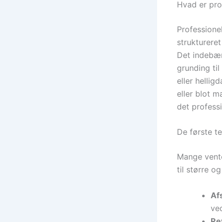
Hvad er pro
Professione
struktureret
Det indebære
grunding til
eller hellig
eller blot m
det professi
De første t
Mange vente
til større o
Afs
ved
Re