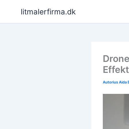
Pereiti
litmalerfirma.dk
prie
turinio
Drone
Effekt
Autorius
Aida 