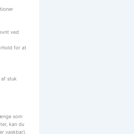
tioner
jævnt ved
rhold for at
 af stuk
 længe som
tter, kan du
er vaskbar).