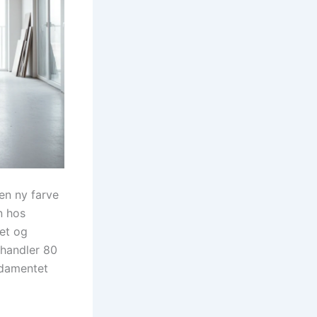
en ny farve
n hos
get og
 handler 80
ndamentet