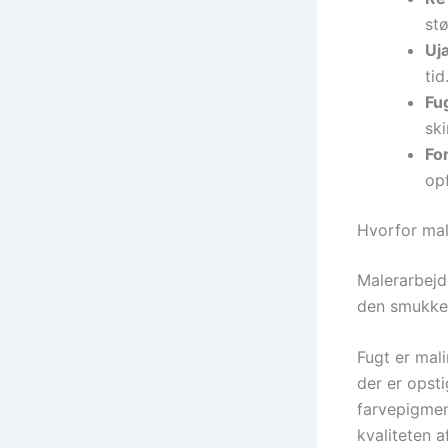
st
Uj
tid
Fug
sk
For
opf
Hvorfor mal
Malerarbejde
den smukkes
Fugt er mali
der er opsti
farvepigment
kvaliteten a