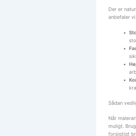
Der er natur
anbefaler vi
St
sto
Fa
si
Hø
ar
Ko
kr
Sådan vedl
Når malerarb
muligt. Brug
forsigtigt 