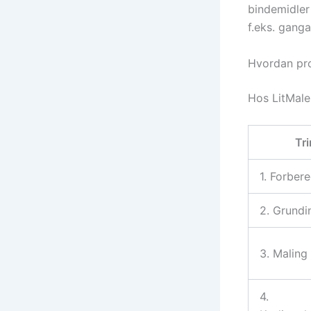
bindemidler
f.eks. ganga
Hvordan pro
Hos LitMaler
Tri
1. Forber
2. Grundi
3. Maling
4.