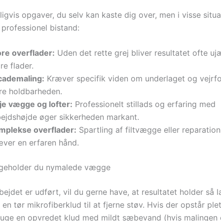
ligvis opgaver, du selv kan kaste dig over, men i visse situa
 professionel bistand:
ore overflader:
Uden det rette grej bliver resultatet ofte u
re flader.
cademaling:
Kræver specifik viden om underlaget og vejrfo
kre holdbarheden.
je vægge og lofter:
Professionelt stillads og erfaring med
bejdshøjde øger sikkerheden markant.
mplekse overflader:
Spartling af filtvægge eller reparation
æver en erfaren hånd.
igeholder du nymalede vægge
ejdet er udført, vil du gerne have, at resultatet holder så
 en tør mikrofiberklud til at fjerne støv. Hvis der opstår ple
bruge en opvredet klud med mildt sæbevand (hvis malingen 