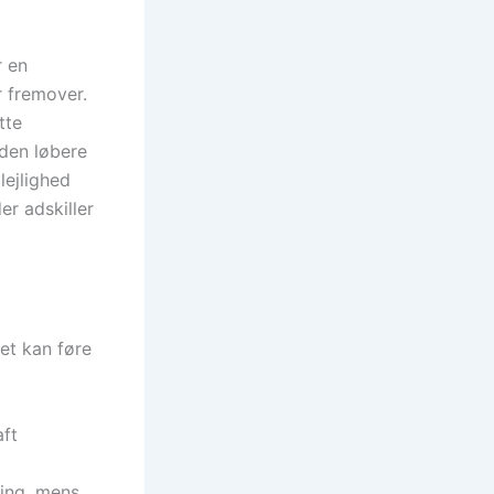
r en
r fremover.
tte
uden løbere
lejlighed
er adskiller
et kan føre
aft
ling, mens