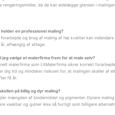
 rengøringsmidler, da de kan ødelægge glansen i malingen
holder en professionel maling?
 forarbejde og brug af maling af høj kvalitet kan indendørs
 år, afhængig af slitage.
l jeg vælge et malerfirma frem for at male selv?
nelt malerfirma som LitMalerfirma sikrer korrekt forarbejde
er dig tid og mindsker risikoen for, at malingen skaller af e
er få år.
kellen på billig og dyr maling?
ejler mængden af bindemiddel og pigmenter. Dyrere malin
re vaskbar og gulner ikke så hurtigt som billigere alternati