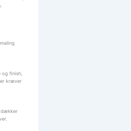
.
 maling
 og finish,
ller kræver
g dækker
ver.