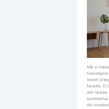
Når vi træde
hverdagens 
stedet præg
facader. Et
den skarpe s
sommerhus e
din invester