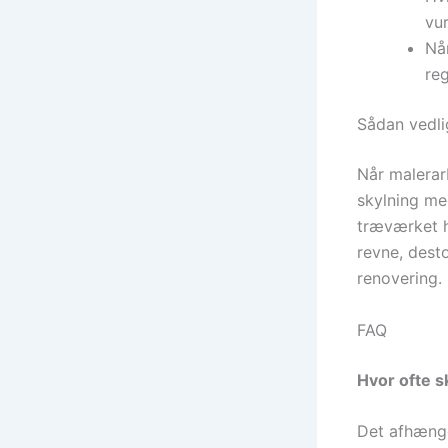
vur
Når
reg
Sådan vedl
Når malerarb
skylning me
træværket hv
revne, desto
renovering.
FAQ
Hvor ofte 
Det afhænge