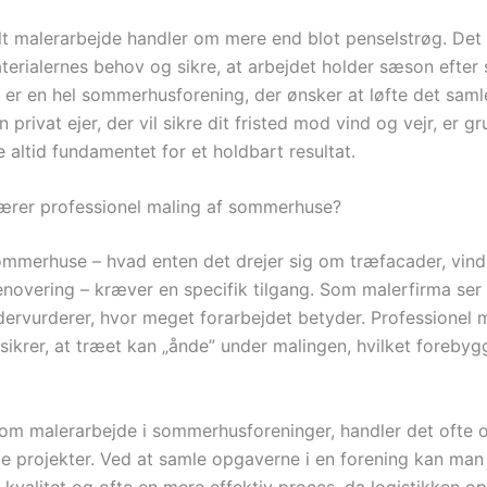
lt malerarbejde handler om mere end blot penselstrøg. Det
aterialernes behov og sikre, at arbejdet holder sæson efter
 er en hel sommerhusforening, der ønsker at løfte det saml
en privat ejer, der vil sikre dit fristed mod vind og vejr, er g
 altid fundamentet for et holdbart resultat.
rer professionel maling af sommerhuse?
ommerhuse – hvad enten det drejer sig om træfacader, vindu
novering – kræver en specifik tilgang. Som malerfirma ser v
dervurderer, hvor meget forarbejdet betyder. Professionel m
sikrer, at træet kan „ånde” under malingen, hvilket forebyg
r om malerarbejde i sommerhusforeninger, handler det ofte
e projekter. Ved at samle opgaverne i en forening kan man
 kvalitet og ofte en mere effektiv proces, da logistikken o