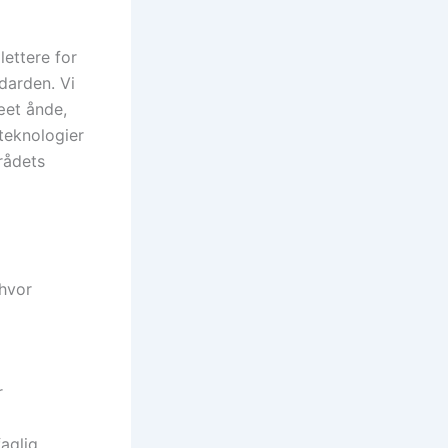
lettere for
darden. Vi
æet ånde,
teknologier
rådets
 hvor
r
aglig