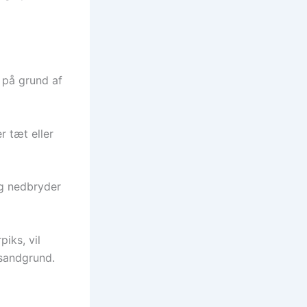
k på grund af
r tæt eller
g nedbryder
iks, vil
 sandgrund.