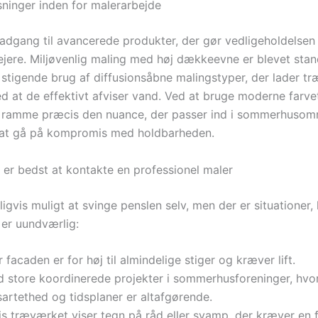
ninger inden for malerarbejde
 adgang til avancerede produkter, der gør vedligeholdelsen 
ere. Miljøvenlig maling med høj dækkeevne er blevet stan
 stigende brug af diffusionsåbne malingstyper, der lader tr
d at de effektivt afviser vand. Ved at bruge moderne farve
g ramme præcis den nuance, der passer ind i sommerhusom
 at gå på kompromis med holdbarheden.
 er bedst at kontakte en professionel maler
ligvis muligt at svinge penslen selv, men der er situationer,
 er uundværlig:
 facaden er for høj til almindelige stiger og kræver lift.
d store koordinerede projekter i sommerhusforeninger, hvo
artethed og tidsplaner er altafgørende.
is træværket viser tegn på råd eller svamp, der kræver en f