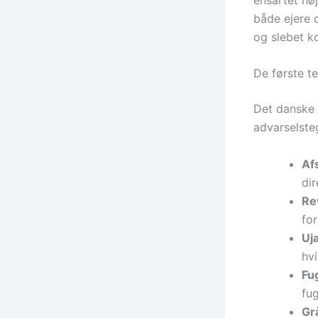
både ejere o
og slebet ko
De første t
Det danske 
advarselste
Afs
dir
Re
for
Uj
hvi
Fug
fu
Gr