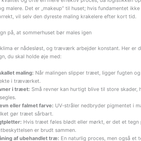
g malere. Det er „makeup” til huset; hvis fundamentet ikke e
rrekt, vil selv den dyreste maling krakelere efter kort tid.
egn på, at sommerhuset bør males igen
klima er nådesløst, og træværk arbejder konstant. Her er d
gn, du skal holde øje med:
kallet maling:
Når malingen slipper træet, ligger fugten og
ekte i træværket.
vner i træet:
Små revner kan hurtigt blive til store skader, 
segles.
ævn eller falmet farve:
UV-stråler nedbryder pigmentet i ma
lket gør træet sårbart.
tpletter:
Hvis træet føles blødt eller mørkt, er det et tegn 
gtbeskyttelsen er brudt sammen.
åning af ubehandlet træ:
En naturlig proces, men også et t