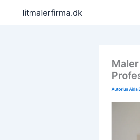
Pereiti
litmalerfirma.dk
prie
turinio
Maler
Profe
Autorius
Aida 