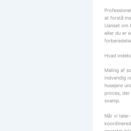
Professione
at forstå m
Uanset om I
eller du er 
forberedelse
Hvad indebæ
Maling af s
indvendig re
husejere un
proces, der 
svamp.
Når vi tale
koordinered
ensartet høj