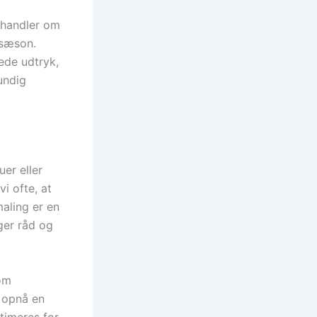
 handler om
 sæson.
ede udtryk,
rundig
er eller
i ofte, at
aling er en
ger råd og
 om
 opnå en
ptimeres for