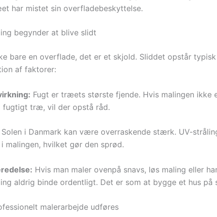
et har mistet sin overfladebeskyttelse.
ing begynder at blive slidt
ke bare en overflade, det er et skjold. Sliddet opstår typis
ion af faktorer:
irkning:
Fugt er træets største fjende. Hvis malingen ikke e
 fugtigt træ, vil der opstå råd.
Solen i Danmark kan være overraskende stærk. UV-strålin
i malingen, hvilket gør den sprød.
eredelse:
Hvis man maler ovenpå snavs, løs maling eller harp
ing aldrig binde ordentligt. Det er som at bygge et hus på
fessionelt malerarbejde udføres