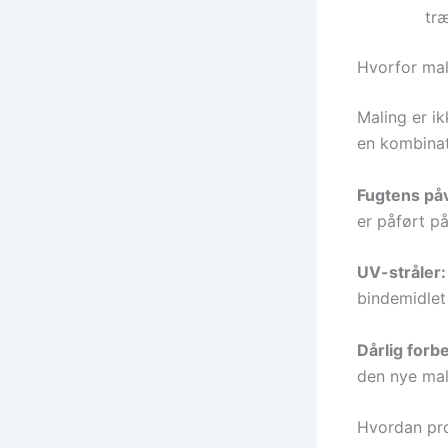
træ
Hvorfor mal
Maling er ik
en kombinat
Fugtens påv
er påført på
UV-stråler:
bindemidlet 
Dårlig forb
den nye mal
Hvordan pro