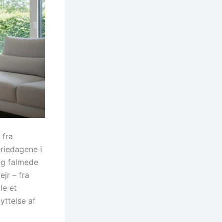
 fra
riedagene i
og falmede
jr – fra
le et
yttelse af