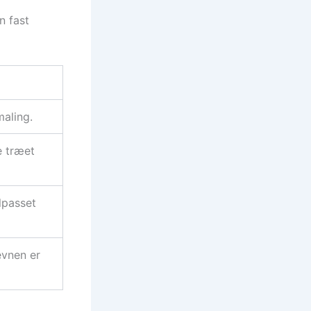
n fast
maling.
e træet
lpasset
evnen er