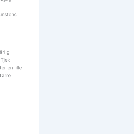
kunstens
årlig
 Tjek
r en lille
tørre