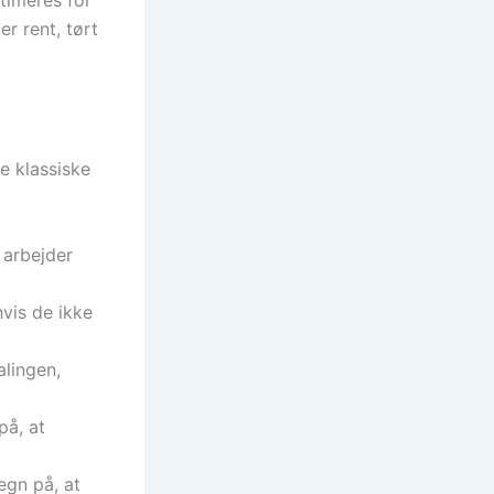
r rent, tørt
e klassiske
 arbejder
hvis de ikke
lingen,
på, at
egn på, at