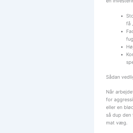
en investeri
St
få 
Fa
fug
Hø
Ko
spe
Sådan vedl
Når arbejde
for aggress
eller en blø
så dup den f
mat væg.