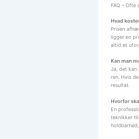
FAQ – Ofte 
Hvad koster
Prisen afh
ligger en p
altid et ufo
Kan man ma
Ja, det kan
ren. Hvis de
resultat.
Hvorfor ska
En professi
teknikker ti
holdbarhed,