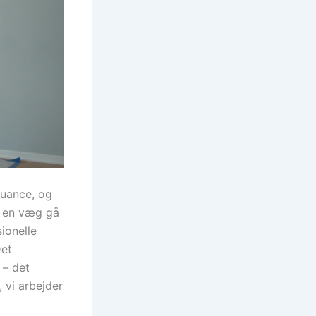
 nuance, og
se en væg gå
sionelle
Det
 – det
 vi arbejder