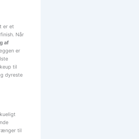
 er et
inish. Når
g af
væggen er
dste
keup til
og dyreste
kueligt
ende
rænger til