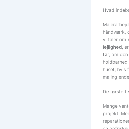
Hvad indebæ
Malerarbejd
håndværk, d
vi taler om
lejlighed
, e
tør, om den
holdbarhed 
huset; hvis
maling ende
De første t
Mange vente
projekt. Me
reparatione
en opfriskni