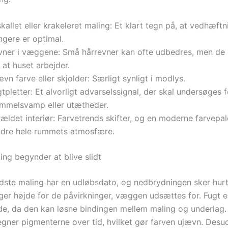
kallet eller krakeleret maling: Et klart tegn på, at vedhæft
ngere er optimal.
vner i væggene: Små hårrevner kan ofte udbedres, men de 
 at huset arbejder.
vn farve eller skjolder: Særligt synligt i modlys.
tpletter: Et alvorligt advarselssignal, der skal undersøges f
immelsvamp eller utætheder.
ældet interiør: Farvetrends skifter, og en moderne farvepal
dre hele rummets atmosfære.
ing begynder at blive slidt
dste maling har en udløbsdato, og nedbrydningen sker hurti
ger højde for de påvirkninger, væggen udsættes for. Fugt 
nde, da den kan løsne bindingen mellem maling og underlag.
legner pigmenterne over tid, hvilket gør farven ujævn. Desud