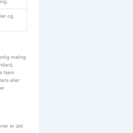
ing.
ler og
enlig maling
ndard,
le hjem
ans eller
der
oner er det