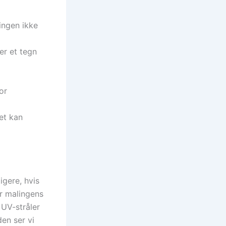
ningen ikke
er et tegn
or
et kan
gere, hvis
er malingens
 UV-stråler
en ser vi