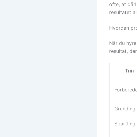
ofte, at dår
resultatet a
Hvordan pro
Når du hyre
resultat, de
Trin
Forberede
Grunding
Spartling