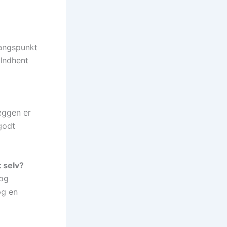
angspunkt
 Indhent
æggen er
 godt
t selv?
 og
og en