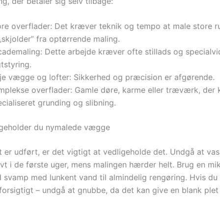
ng, der betaler sig selv tilbage:
ore overflader: Det kræver teknik og tempo at male store 
„skjolder” fra optørrende maling.
cademaling: Dette arbejde kræver ofte stillads og specialv
tstyring.
je vægge og lofter: Sikkerhed og præcision er afgørende.
mplekse overflader: Gamle døre, karme eller træværk, der
cialiseret grunding og slibning.
igeholder du nymalede vægge
t er udført, er det vigtigt at vedligeholde det. Undgå at v
ivt i de første uger, mens malingen hærder helt. Brug en mi
d svamp med lunkent vand til almindelig rengøring. Hvis du f
orsigtigt – undgå at gnubbe, da det kan give en blank plet 