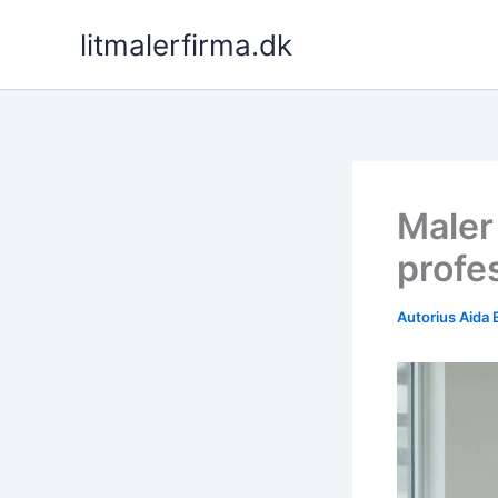
Pereiti
litmalerfirma.dk
prie
turinio
Maler 
profe
Autorius
Aida 