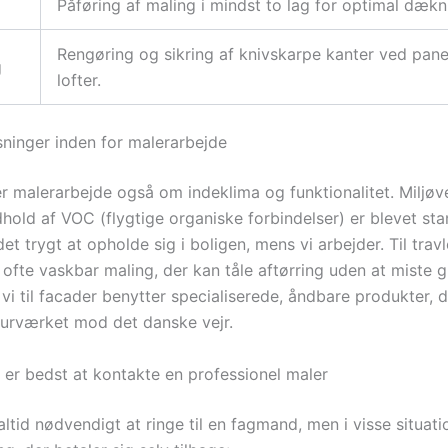
Påføring af maling i mindst to lag for optimal dækn
Rengøring og sikring af knivskarpe kanter ved pane
g
lofter.
ninger inden for malerarbejde
er malerarbejde også om indeklima og funktionalitet. Miljøv
dhold af VOC (flygtige organiske forbindelser) er blevet sta
det trygt at opholde sig i boligen, mens vi arbejder. Til trav
 ofte vaskbar maling, der kan tåle aftørring uden at miste gl
vi til facader benytter specialiserede, åndbare produkter, 
urværket mod det danske vejr.
 er bedst at kontakte en professionel maler
altid nødvendigt at ringe til en fagmand, men i visse situati