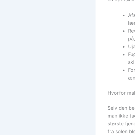
Afs
læ
Re
på,
Ujæ
Fug
sk
For
æn
Hvorfor mal
Selv den be
man ikke ta
største fje
fra solen b