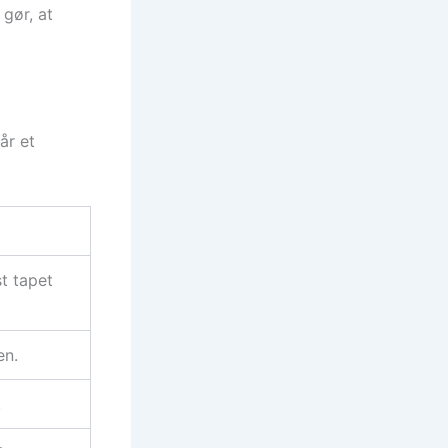
 gør, at
får et
t tapet
en.
.