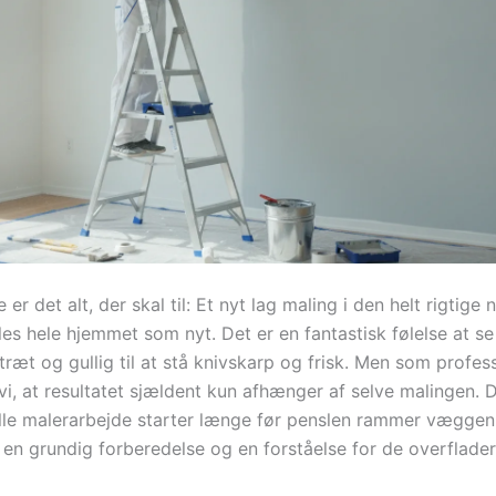
er det alt, der skal til: Et nyt lag maling i den helt rigtige
øles hele hjemmet som nyt. Det er en fantastisk følelse at 
træt og gullig til at stå knivskarp og frisk. Men som profes
vi, at resultatet sjældent kun afhænger af selve malingen. 
lle malerarbejde starter længe før penslen rammer væggen
en grundig forberedelse og en forståelse for de overflader,