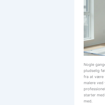
Nogle gange 
pludselig f
fra at være 
malere ved 
professione
starter med 
med.