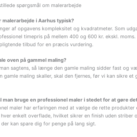
stillede spørgsmål om malerarbejde
 malerarbejde i Aarhus typisk?
ænger af opgavens kompleksitet og kvadratmeter. Som udg
rofessionel timepris på mellem 400 og 600 kr. ekskl. moms.
rpligtende tilbud for en præcis vurdering.
le oven på gammel maling?
 man sagtens, så længe den gamle maling sidder fast og v
n gamle maling skaller, skal den fjernes, før vi kan sikre et
l man bruge en professionel maler i stedet for at gøre de
onel maler har erfaringen med at vælge de rette produkter
l hver enkelt overflade, hvilket sikrer en finish uden striber 
 der kan spare dig for penge på lang sigt.