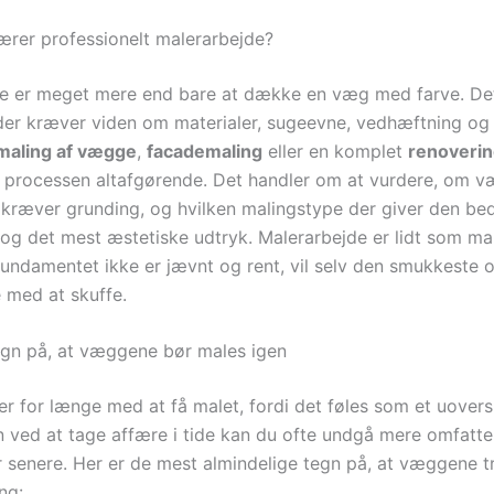
rer professionelt malerarbejde?
e er meget mere end bare at dække en væg med farve. Det
er kræver viden om materialer, sugeevne, vedhæftning og f
maling af vægge
,
facademaling
eller en komplet
renoverin
r processen altafgørende. Det handler om at vurdere, om 
 kræver grunding, og hvilken malingstype der giver den be
og det mest æstetiske udtryk. Malerarbejde er lidt som ma
 fundamentet ikke er jævnt og rent, vil selv den smukkeste 
 med at skuffe.
egn på, at væggene bør males igen
r for længe med at få malet, fordi det føles som et uovers
n ved at tage affære i tide kan du ofte undgå mere omfatt
r senere. Her er de mest almindelige tegn på, at væggene t
ng: