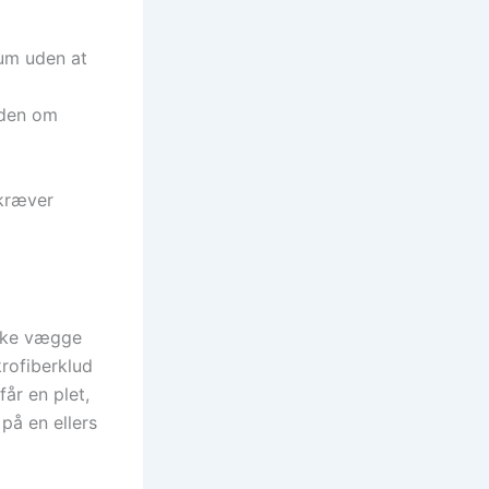
rum uden at
iden om
 kræver
aske vægge
krofiberklud
år en plet,
på en ellers