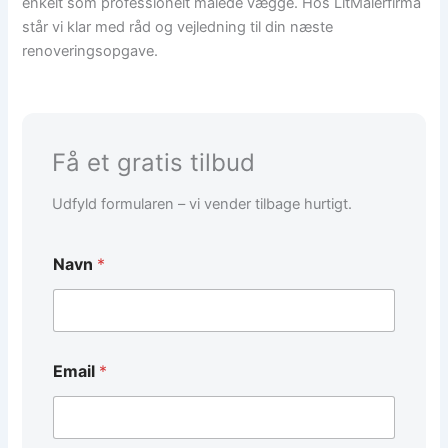
enkelt som professionelt malede vægge. Hos LitMalerfirma
står vi klar med råd og vejledning til din næste
renoveringsopgave.
Få et gratis tilbud
Udfyld formularen – vi vender tilbage hurtigt.
N
Navn
*
a
v
n
/
B
e
Email
*
s
k
e
d