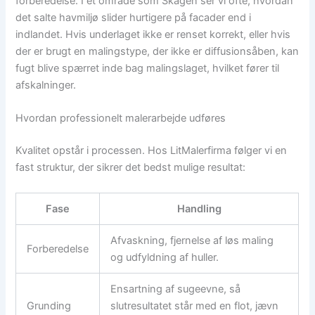
forberedelse. I et område som Skagen ser vi ofte, hvordan
det salte havmiljø slider hurtigere på facader end i
indlandet. Hvis underlaget ikke er renset korrekt, eller hvis
der er brugt en malingstype, der ikke er diffusionsåben, kan
fugt blive spærret inde bag malingslaget, hvilket fører til
afskalninger.
Hvordan professionelt malerarbejde udføres
Kvalitet opstår i processen. Hos LitMalerfirma følger vi en
fast struktur, der sikrer det bedst mulige resultat:
Fase
Handling
Afvaskning, fjernelse af løs maling
Forberedelse
og udfyldning af huller.
Ensartning af sugeevne, så
Grunding
slutresultatet står med en flot, jævn