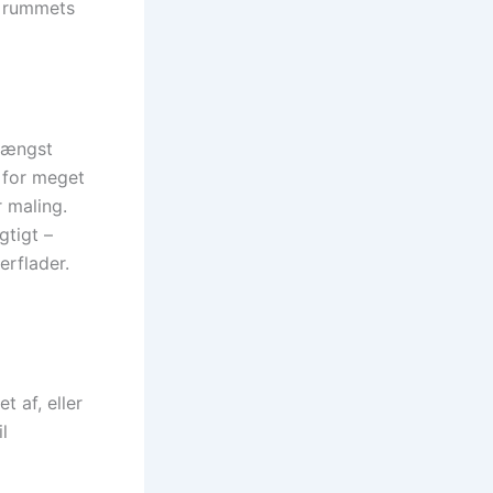
e rummets
 længst
å for meget
 maling.
tigt –
erflader.
 af, eller
l