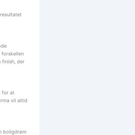
resultatet
ode
 forskellen
finish, der
 for at
rma vil altid
in boligdrøm