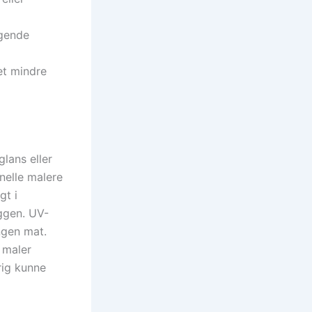
ggende
et mindre
lans eller
nelle malere
gt i
ggen. UV-
ngen mat.
 maler
rig kunne