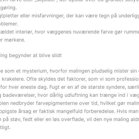
ngøring.
tpletter eller misfarvninger, der kan være tegn på underli
oblemer.
rældet interiør, hvor væggenes nuværende farve gør rumm
er mørkere.
ing begynder at blive slidt
e som et mysterium, hvorfor malingen pludselig mister sin g
 krakelere. Ofte skyldes det faktorer, som vi som professio
for hver eneste dag. Fugt er en af de største syndere, særli
 badeværelser, hvor dårlig udluftning kan trænge ind i væ
solen nedbryder farvepigmenterne over tid, hvilket gør mali
pigste årsag er faktisk mangelfuld forberedelse. Hvis man
 på støv, fedt eller en løs overflade, vil den nye maling ald
ligt.