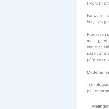
Hvordan pro
For os er ma
hus; hvis gr
Processen st
maling, fedt
helt glat. N
sikrer, at 
påføres selv
Moderne løs
Teknologien
på kompromi
Malings