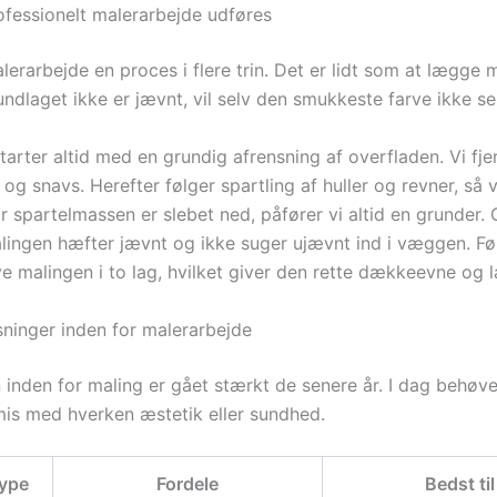
fessionelt malerarbejde udføres
lerarbejde en proces i flere trin. Det er lidt som at lægge 
undlaget ikke er jævnt, vil selv den smukkeste farve ikke se 
arter altid med en grundig afrensning af overfladen. Vi fje
 og snavs. Herefter følger spartling af huller og revner, så
år spartelmassen er slebet ned, påfører vi altid en grunder.
malingen hæfter jævnt og ikke suger ujævnt ind i væggen. Fø
e malingen i to lag, hvilket giver den rette dækkeevne og l
ninger inden for malerarbejde
 inden for maling er gået stærkt de senere år. I dag behøve
s med hverken æstetik eller sundhed.
type
Fordele
Bedst til