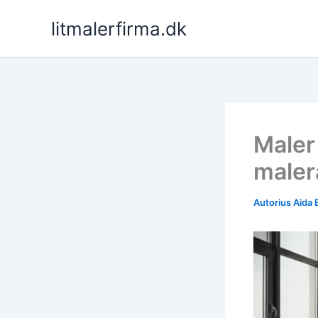
Pereiti
litmalerfirma.dk
prie
turinio
Maler
malera
Autorius
Aida 