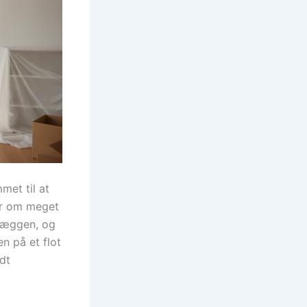
met til at
ler om meget
 væggen, og
n på et flot
odt