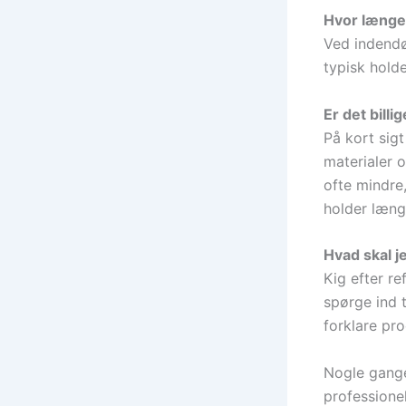
Hvor længe 
Ved indendør
typisk hold
Er det billi
På kort sigt
materialer o
ofte mindre,
holder læng
Hvad skal j
Kig efter r
spørge ind t
forklare pr
Nogle gange
professione