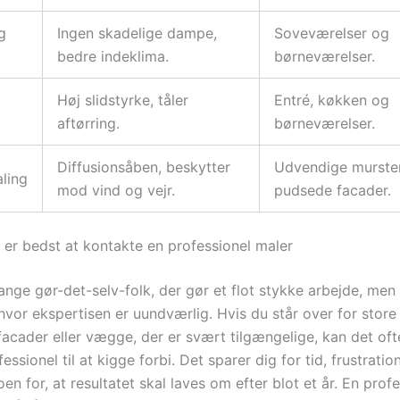
g
Ingen skadelige dampe,
Soveværelser og
bedre indeklima.
børneværelser.
Høj slidstyrke, tåler
Entré, køkken og
aftørring.
børneværelser.
Diffusionsåben, beskytter
Udvendige mursten
ling
mod vind og vejr.
pudsede facader.
 er bedst at kontakte en professionel maler
nge gør-det-selv-folk, der gør et flot stykke arbejde, men 
 hvor ekspertisen er uundværlig. Hvis du står over for store 
acader eller vægge, der er svært tilgængelige, kan det oft
fessionel til at kigge forbi. Det sparer dig for tid, frustratio
oen for, at resultatet skal laves om efter blot et år. En prof