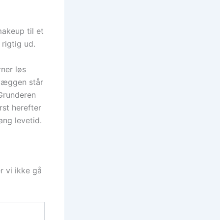
makeup til et
rigtig ud.
rner løs
 væggen står
 Grunderen
rst herefter
ang levetid.
r vi ikke gå