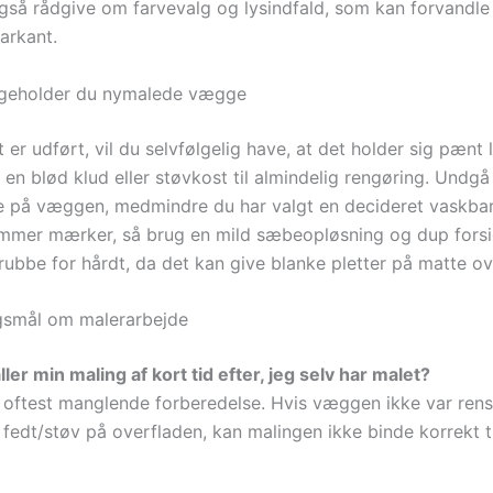
gså rådgive om farvevalg og lysindfald, som kan forvandl
arkant.
igeholder du nymalede vægge
 er udført, vil du selvfølgelig have, at det holder sig pænt
 en blød klud eller støvkost til almindelig rengøring. Undg
e på væggen, medmindre du har valgt en decideret vaskbar
mmer mærker, så brug en mild sæbeopløsning og dup forsig
rubbe for hårdt, da det kan give blanke pletter på matte ov
gsmål om malerarbejde
ler min maling af kort tid efter, jeg selv har malet?
 oftest manglende forberedelse. Hvis væggen ikke var renset
 fedt/støv på overfladen, kan malingen ikke binde korrekt ti