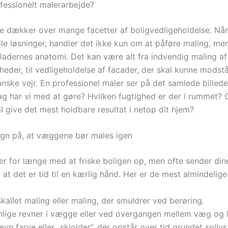
fessionelt malerarbejde?
e dækker over mange facetter af boligvedligeholdelse. Når
lle løsninger, handler det ikke kun om at påføre maling, me
fladernes anatomi. Det kan være alt fra indvendig maling 
ligheder, til vedligeholdelse af facader, der skal kunne modst
nske vejr. En professionel maler ser på det samlede billede
ag har vi med at gøre? Hvilken fugtighed er der i rummet? 
l give det mest holdbare resultat i netop dit hjem?
egn på, at væggene bør males igen
r for længe med at friske boligen op, men ofte sender di
 at det er tid til en kærlig hånd. Her er de mest almindelige
kallet maling eller maling, der smuldrer ved berøring.
nlige revner i vægge eller ved overgangen mellem væg og l
vn farve eller „skjolder”, der opstår over tid grundet sollys 