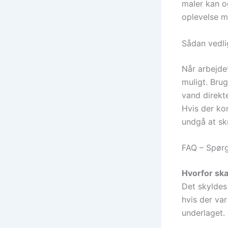
maler kan o
oplevelse m
Sådan vedl
Når arbejdet
muligt. Brug
vand direkt
Hvis der ko
undgå at sk
FAQ – Spør
Hvorfor skal
Det skyldes
hvis der var
underlaget.