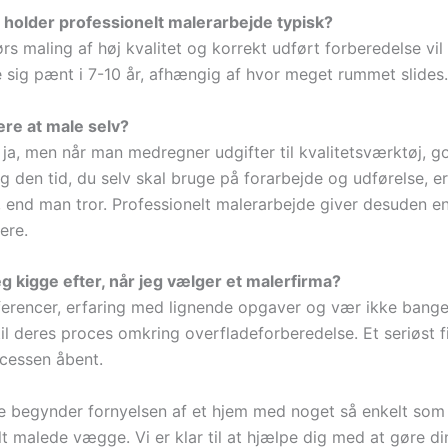
holder professionelt malerarbejde typisk?
s maling af høj kvalitet og korrekt udført forberedelse vil 
e sig pænt i 7-10 år, afhængig af hvor meget rummet slides.
gere at male selv?
 ja, men når man medregner udgifter til kvalitetsværktøj, g
g den tid, du selv skal bruge på forarbejde og udførelse, er
 end man tror. Professionelt malerarbejde giver desuden en 
ere.
eg kigge efter, når jeg vælger et malerfirma?
eferencer, erfaring med lignende opgaver og vær ikke bange
il deres proces omkring overfladeforberedelse. Et seriøst fi
ocessen åbent.
 begynder fornyelsen af et hjem med noget så enkelt som
lt malede vægge. Vi er klar til at hjælpe dig med at gøre d