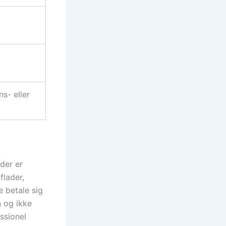
s- eller
der er
flader,
e betale sig
n og ikke
essionel