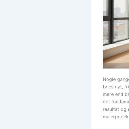
Nogle gange
føles nyt, 
mere end ba
det fundamen
resultat og 
malerprojekt