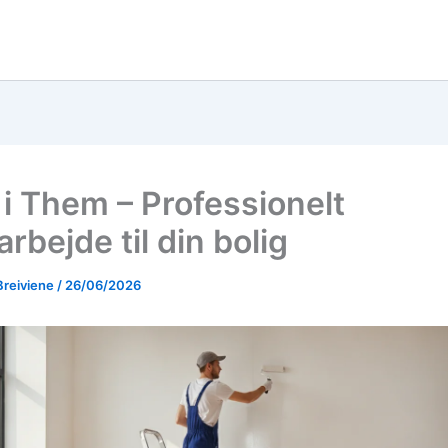
 i Them – Professionelt
rbejde til din bolig
Breiviene
/
26/06/2026