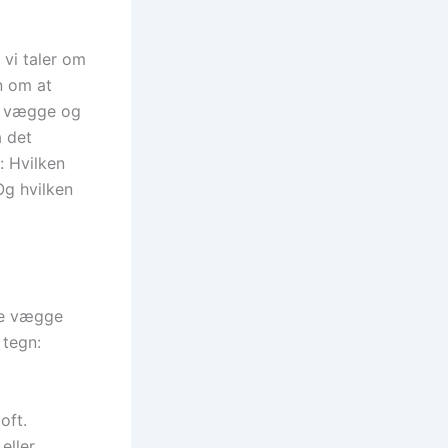
 vi taler om
n om at
af vægge og
å det
: Hvilken
Og hvilken
ne vægge
 tegn:
oft.
eller