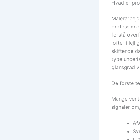
Hvad er pro
Malerarbejd
professione
forstå over
lofter i lej
skiftende da
type underl
glansgrad vi
De første t
Mange vente
signaler om,
Afs
Sy
Ujæ