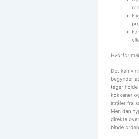
re
Fug
pr
Fo
ell
Hvorfor mal
Det kan virk
begynder at
tager højde 
køkkener og
stråler fra 
Men den hyp
direkte oven
binde ordent