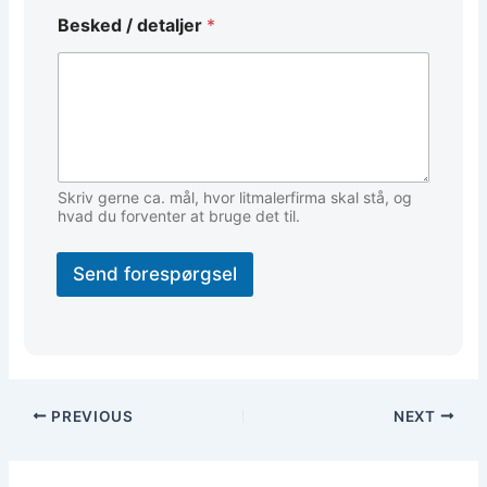
/
Besked / detaljer
*
d
e
t
a
l
j
e
r
E
Skriv gerne ca. mål, hvor litmalerfirma skal stå, og
m
hvad du forventer at bruge det til.
a
i
Send forespørgsel
l
PREVIOUS
NEXT