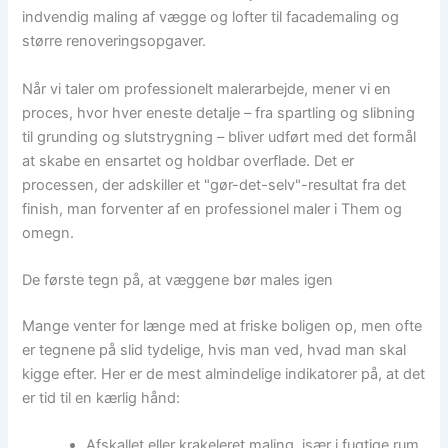
indvendig maling af vægge og lofter til facademaling og
større renoveringsopgaver.
Når vi taler om professionelt malerarbejde, mener vi en
proces, hvor hver eneste detalje – fra spartling og slibning
til grunding og slutstrygning – bliver udført med det formål
at skabe en ensartet og holdbar overflade. Det er
processen, der adskiller et "gør-det-selv"-resultat fra det
finish, man forventer af en professionel maler i Them og
omegn.
De første tegn på, at væggene bør males igen
Mange venter for længe med at friske boligen op, men ofte
er tegnene på slid tydelige, hvis man ved, hvad man skal
kigge efter. Her er de mest almindelige indikatorer på, at det
er tid til en kærlig hånd:
Afskallet eller krakeleret maling, især i fugtige rum