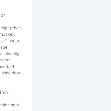
ed?
eligt privat
irhockey,
s af mange
gage,
 almindelig
ssionel
end blot
tidsholdbar
hånd?
 sine spor.