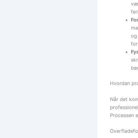
væl
fer
Fo
mal
og 
for
Fys
sk
bø
Hvordan pro
Når det kom
professionel
Processen er
Overfladef