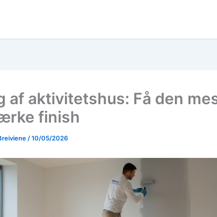
g af aktivitetshus: Få den me
ærke finish
Breiviene
/
10/05/2026