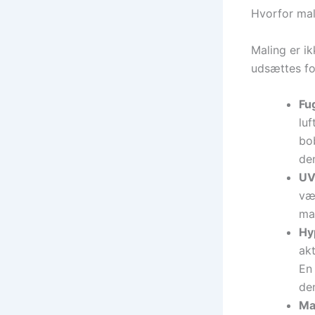
Hvorfor mali
Maling er i
udsættes for
Fu
luf
bob
de
UV
væ
ma
Hy
akt
En 
de
Mal