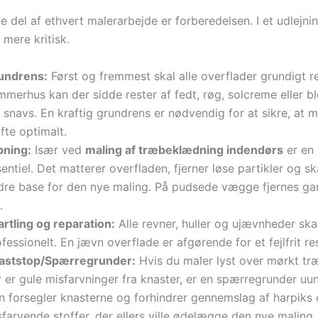
e del af ethvert malerarbejde er forberedelsen. I et udlejni
mere kritisk.
undrens:
Først og fremmest skal alle overflader grundigt re
mmerhus kan der sidde rester af fedt, røg, solcreme eller 
 snavs. En kraftig grundrens er nødvendig for at sikre, at 
fte optimalt.
bning:
Især ved
maling af træbeklædning indendørs
er en 
entiel. Det matterer overfladen, fjerner løse partikler og s
dre base for den nye maling. På pudsede vægge fjernes ga
.
artling og reparation:
Alle revner, huller og ujævnheder ska
fessionelt. En jævn overflade er afgørende for et fejlfrit res
aststop/Spærregrunder:
Hvis du maler lyst over mørkt træ,
 er gule misfarvninger fra knaster, er en spærregrunder uu
n forsegler knasterne og forhindrer gennemslag af harpiks
farvende stoffer, der ellers ville ødelægge den nye maling.