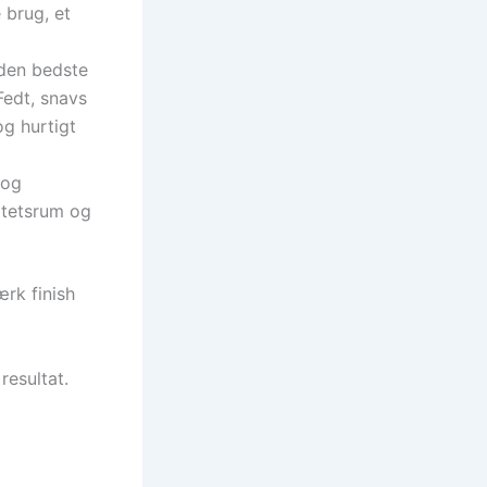
 brug, et
 den bedste
Fedt, snavs
og hurtigt
 og
itetsrum og
rk finish
resultat.