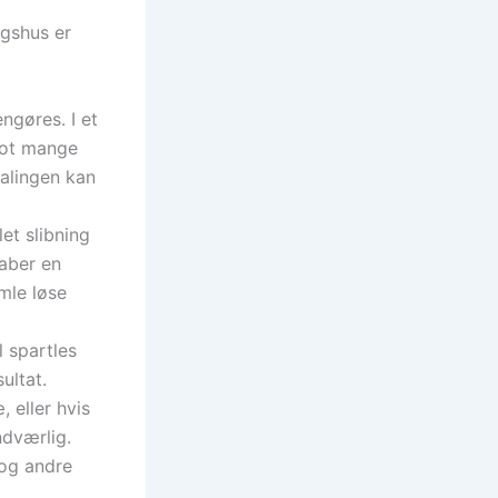
ngshus er
ngøres. I et
blot mange
malingen kan
let slibning
kaber en
mle løse
l spartles
ultat.
 eller hvis
ndværlig.
 og andre