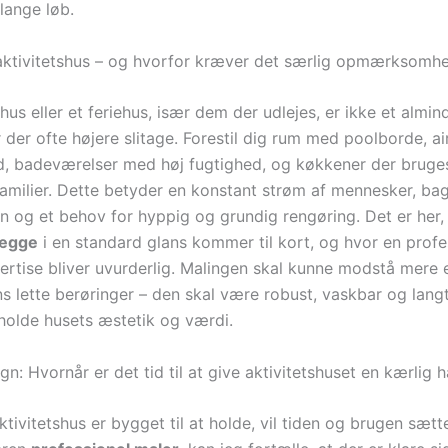
lange løb.
aktivitetshus – og hvorfor kræver det særlig opmærksomh
shus eller et feriehus, især dem der udlejes, er ikke et almind
 der ofte højere slitage. Forestil dig rum med poolborde, a
, badeværelser med høj fugtighed, og køkkener der bruge
 familier. Dette betyder en konstant strøm af mennesker, ba
n og et behov for hyppig og grundig rengøring. Det er her,
vægge
i en standard glans kommer til kort, og hvor en profe
ertise bliver uvurderlig. Malingen skal kunne modstå mere 
s lette berøringer – den skal være robust, vaskbar og lang
tholde husets æstetik og værdi.
gn: Hvornår er det tid til at give aktivitetshuset en kærlig 
tivitetshus er bygget til at holde, vil tiden og brugen sætte