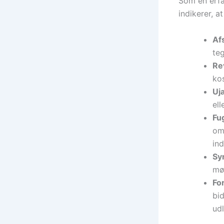
Som en erf
indikerer, a
Afs
teg
Re
kos
Uj
ell
Fu
om
ind
Sy
møb
For
bi
udl