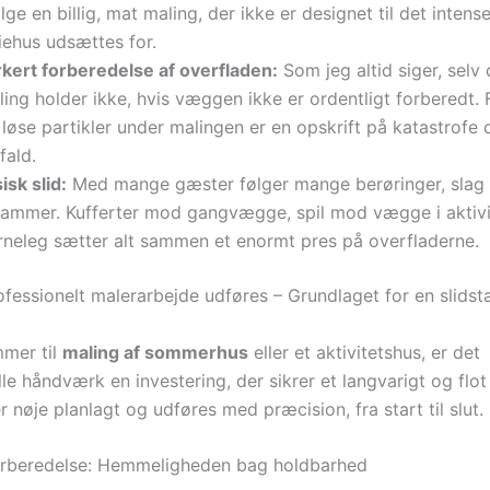
ge en billig, mat maling, der ikke er designet til det intense
iehus udsættes for.
rkert forberedelse af overfladen:
Som jeg altid siger, selv
ing holder ikke, hvis væggen ikke er ordentligt forberedt. 
løse partikler under malingen er en opskrift på katastrofe 
fald.
isk slid:
Med mange gæster følger mange berøringer, slag
rammer. Kufferter mod gangvægge, spil mod vægge i aktiv
rneleg sætter alt sammen et enormt pres på overfladerne.
fessionelt malerarbejde udføres – Grundlaget for en slidstæ
mer til
maling af sommerhus
eller et aktivitetshus, er det
le håndværk en investering, der sikrer et langvarigt og flot 
 nøje planlagt og udføres med præcision, fra start til slut.
orberedelse: Hemmeligheden bag holdbarhed