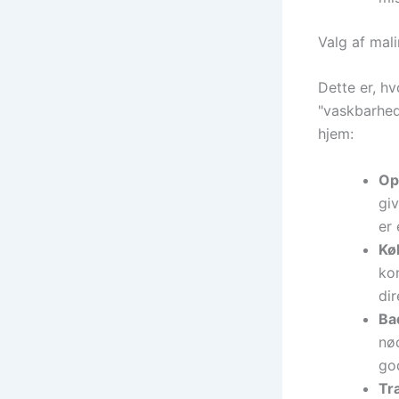
Valg af mal
Dette er, hv
"vaskbarhed"
hjem:
Op
giv
er
Kø
ko
dir
Ba
nø
go
Tr