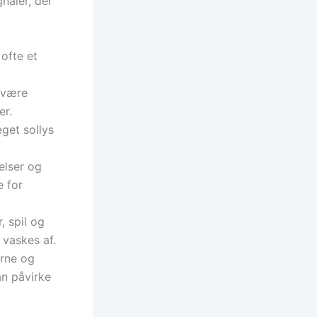
gnaler, der
ofte et
 være
er.
get sollys
elser og
e for
, spil og
 vaskes af.
rne og
an påvirke