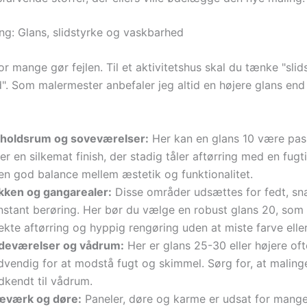
ing: Glans, slidstyrke og vaskbarhed
or mange gør fejlen. Til et aktivitetshus skal du tænke "slid
. Som malermester anbefaler jeg altid en højere glans end i
holdsrum og soveværelser:
Her kan en glans 10 være pa
er en silkemat finish, der stadig tåler aftørring med en fugt
 en god balance mellem æstetik og funktionalitet.
kken og gangarealer:
Disse områder udsættes for fedt, sn
nstant berøring. Her bør du vælge en robust glans 20, som 
ekte aftørring og hyppig rengøring uden at miste farve eller
deværelser og vådrum:
Her er glans 25-30 eller højere oft
dvendig for at modstå fugt og skimmel. Sørg for, at maling
dkendt til vådrum.
æværk og døre:
Paneler, døre og karme er udsat for mange