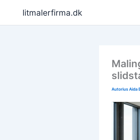
Pereiti
litmalerfirma.dk
prie
turinio
Malin
slidst
Autorius
Aida 