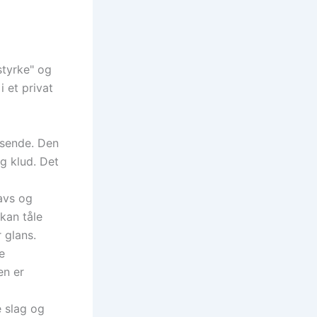
styrke" og
 et privat
ssende. Den
ig klud. Det
avs og
kan tåle
 glans.
e
en er
 slag og