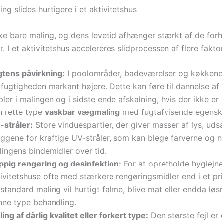
ng slides hurtigere i et aktivitetshus
kke bare maling, og dens levetid afhænger stærkt af de forh
. I et aktivitetshus accelereres slidprocessen af flere fakto
gtens påvirkning:
I poolområder, badeværelser og køkkene
tfugtigheden markant højere. Dette kan føre til dannelse af
ler i malingen og i sidste ende afskalning, hvis der ikke er
n rette type
vaskbar vægmaling
med fugtafvisende egensk
-stråler:
Store vinduespartier, der giver masser af lys, uds
ggene for kraftige UV-stråler, som kan blege farverne og 
lingens bindemidler over tid.
ppig rengøring og desinfektion:
For at opretholde hygiejn
ivitetshuse ofte med stærkere rengøringsmidler end i et pr
standard maling vil hurtigt falme, blive mat eller endda løs
nne type behandling.
ing af dårlig kvalitet eller forkert type:
Den største fejl er 