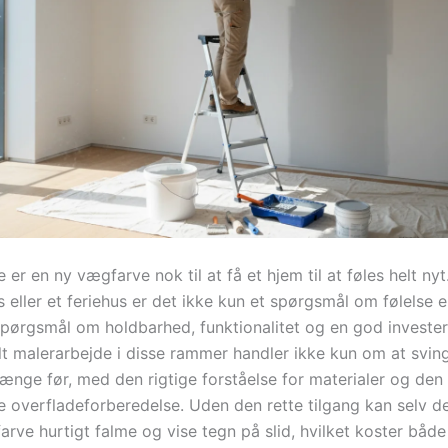
er en ny vægfarve nok til at få et hjem til at føles helt nyt
s eller et feriehus er det ikke kun et spørgsmål om følelse e
 spørgsmål om holdbarhed, funktionalitet og en god invester
lt malerarbejde i disse rammer handler ikke kun om at svin
længe før, med den rigtige forståelse for materialer og den
e overfladeforberedelse. Uden den rette tilgang kan selv d
rve hurtigt falme og vise tegn på slid, hvilket koster både