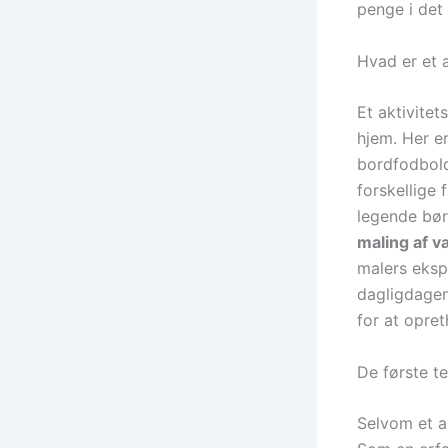
penge i det 
Hvad er et 
Et aktivitet
hjem. Her er
bordfodbold
forskellige
legende bør
maling af 
malers eksp
dagligdagen
for at opre
De første te
Selvom et ak