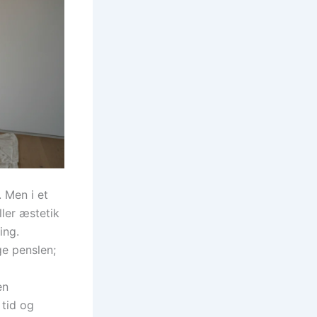
. Men i et
ller æstetik
ing.
ge penslen;
en
 tid og