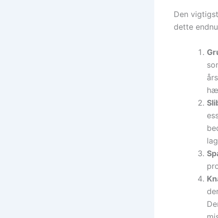
Den vigtigst
dette endnu 
Gr
so
års
hæ
Sli
ess
be
lag
Sp
pro
Kn
der
De
mis