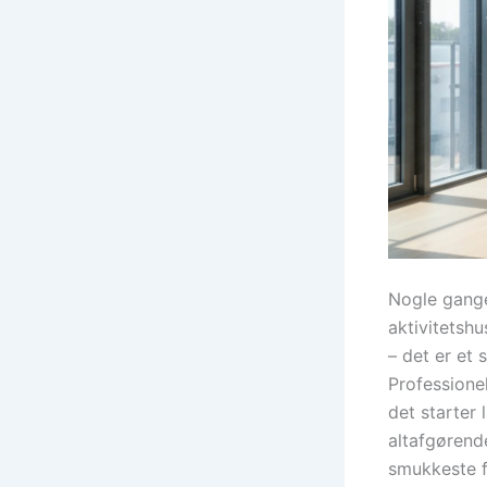
Nogle gange 
aktivitetshu
– det er et
Professione
det starter 
altafgørend
smukkeste fa