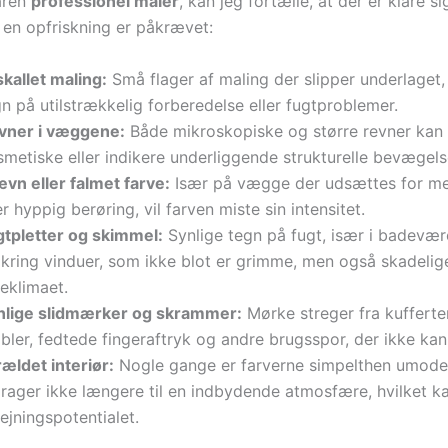
aren
professionel maler
, kan jeg fortælle, at der er klare si
t en opfriskning er påkrævet:
kallet maling:
Små flager af maling der slipper underlaget, 
n på utilstrækkelig forberedelse eller fugtproblemer.
vner i væggene:
Både mikroskopiske og større revner kan
metiske eller indikere underliggende strukturelle bevægels
ævn eller falmet farve:
Især på vægge der udsættes for me
er hyppig berøring, vil farven miste sin intensitet.
gtpletter og skimmel:
Synlige tegn på fugt, især i badevær
kring vinduer, som ikke blot er grimme, men også skadelig
eklimaet.
nlige slidmærker og skrammer:
Mørke streger fra kufferter
ler, fedtede fingeraftryk og andre brugsspor, der ikke kan
ældet interiør:
Nogle gange er farverne simpelthen umode
drager ikke længere til en indbydende atmosfære, hvilket k
ejningspotentialet.