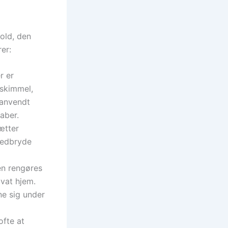
old, den
rer:
r er
 skimmel,
 anvendt
aber.
ætter
nedbryde
en rengøres
ivat hjem.
ne sig under
ofte at