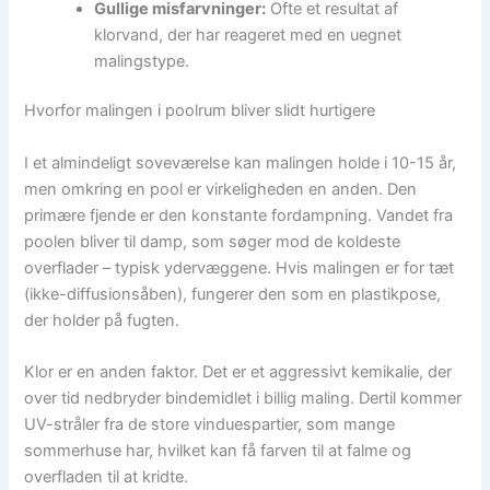
Gullige misfarvninger:
Ofte et resultat af
klorvand, der har reageret med en uegnet
malingstype.
Hvorfor malingen i poolrum bliver slidt hurtigere
I et almindeligt soveværelse kan malingen holde i 10-15 år,
men omkring en pool er virkeligheden en anden. Den
primære fjende er den konstante fordampning. Vandet fra
poolen bliver til damp, som søger mod de koldeste
overflader – typisk ydervæggene. Hvis malingen er for tæt
(ikke-diffusionsåben), fungerer den som en plastikpose,
der holder på fugten.
Klor er en anden faktor. Det er et aggressivt kemikalie, der
over tid nedbryder bindemidlet i billig maling. Dertil kommer
UV-stråler fra de store vinduespartier, som mange
sommerhuse har, hvilket kan få farven til at falme og
overfladen til at kridte.