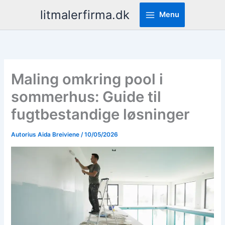
Pereiti
litmalerfirma.dk
Menu
prie
turinio
Maling omkring pool i
sommerhus: Guide til
fugtbestandige løsninger
Autorius
Aida Breiviene
/
10/05/2026