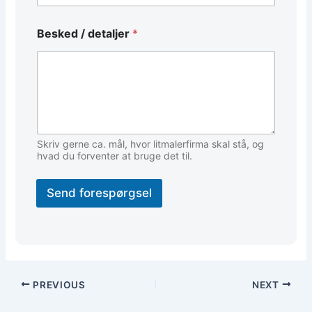
T
Besked / detaljer
*
e
l
e
f
o
n
*
*
Skriv gerne ca. mål, hvor litmalerfirma skal stå, og
hvad du forventer at bruge det til.
Send forespørgsel
PREVIOUS
NEXT