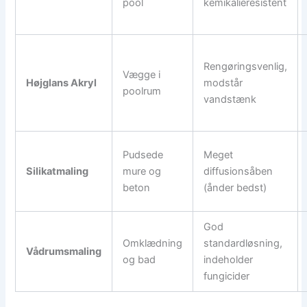
pool
kemikalieresistent
Rengøringsvenlig,
Vægge i
Højglans Akryl
modstår
poolrum
vandstænk
Pudsede
Meget
Silikatmaling
mure og
diffusionsåben
beton
(ånder bedst)
God
Omklædning
standardløsning,
Vådrumsmaling
og bad
indeholder
fungicider