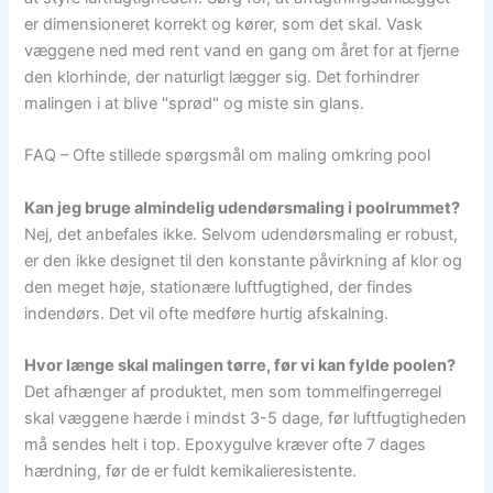
er dimensioneret korrekt og kører, som det skal. Vask
væggene ned med rent vand en gang om året for at fjerne
den klorhinde, der naturligt lægger sig. Det forhindrer
malingen i at blive "sprød" og miste sin glans.
FAQ – Ofte stillede spørgsmål om maling omkring pool
Kan jeg bruge almindelig udendørsmaling i poolrummet?
Nej, det anbefales ikke. Selvom udendørsmaling er robust,
er den ikke designet til den konstante påvirkning af klor og
den meget høje, stationære luftfugtighed, der findes
indendørs. Det vil ofte medføre hurtig afskalning.
Hvor længe skal malingen tørre, før vi kan fylde poolen?
Det afhænger af produktet, men som tommelfingerregel
skal væggene hærde i mindst 3-5 dage, før luftfugtigheden
må sendes helt i top. Epoxygulve kræver ofte 7 dages
hærdning, før de er fuldt kemikalieresistente.