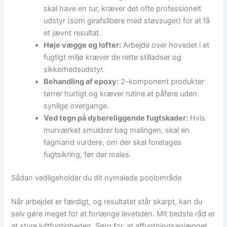
skal have en tur, kræver det ofte professionelt
udstyr (som girafslibere med støvsuger) for at få
et jævnt resultat.
Høje vægge og lofter:
Arbejde over hovedet i et
fugtigt miljø kræver de rette stilladser og
sikkerhedsudstyr.
Behandling af epoxy:
2-komponent produkter
tørrer hurtigt og kræver rutine at påføre uden
synlige overgange.
Ved tegn på dybereliggende fugtskader:
Hvis
murværket smuldrer bag malingen, skal en
fagmand vurdere, om der skal foretages
fugtsikring, før der males.
Sådan vedligeholder du dit nymalede poolområde
Når arbejdet er færdigt, og resultatet står skarpt, kan du
selv gøre meget for at forlænge levetiden. Mit bedste råd er
at styre luftfugtigheden. Sørg for, at affugtningsanlægget