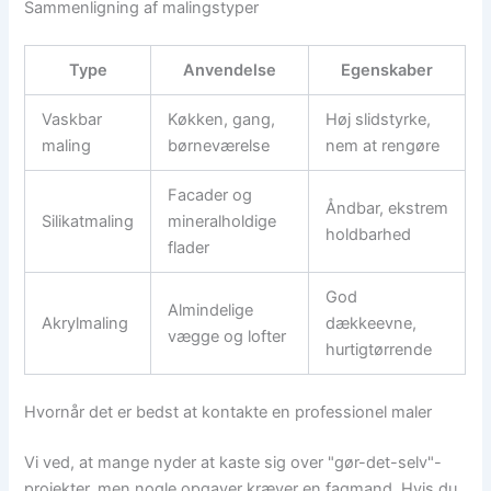
Sammenligning af malingstyper
Type
Anvendelse
Egenskaber
Vaskbar
Køkken, gang,
Høj slidstyrke,
maling
børneværelse
nem at rengøre
Facader og
Åndbar, ekstrem
Silikatmaling
mineralholdige
holdbarhed
flader
God
Almindelige
Akrylmaling
dækkeevne,
vægge og lofter
hurtigtørrende
Hvornår det er bedst at kontakte en professionel maler
Vi ved, at mange nyder at kaste sig over "gør-det-selv"-
projekter, men nogle opgaver kræver en fagmand. Hvis du