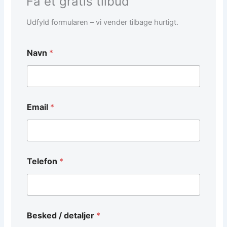
Få et gratis tilbud
Udfyld formularen – vi vender tilbage hurtigt.
Navn
*
Email
*
Telefon
*
B
Besked / detaljer
*
e
s