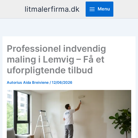
Pereiti
litmalerfirma.dk
Menu
prie
turinio
Professionel indvendig
maling i Lemvig – Få et
uforpligtende tilbud
Autorius
Aida Breiviene
/
12/06/2026