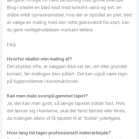
længere. Undgå for hård skrubning med grove svampe.
Brug i stedet en blød klud med lunkent vand og evt. en
dråbe mildt opvaskemiddel, hvis der er opstået en plet. Ved
at vælge en maling med den rette glansværdi fra start, kan
du gøre vedligeholdelsen markant lettere.
FAQ
Hvorfor skaller min maling af?
Det skyldes ofte, at væggen ikke var tør, ren eller grundet
korrekt, før malingen blev påført. Det kan også være tegn
på fugtproblemer i konstruktionen.
Kan man male ovenpå gammel tapet?
Ja, det kan man godt, så længe tapetet sidder fast. Hvis
det løsner sig i kanterne, skal det først fjernes eller limes,
da malingen ellers vil få tapetet til at "boble" yderligere.
Hvor lang tid tager professionelt malerarbejde?