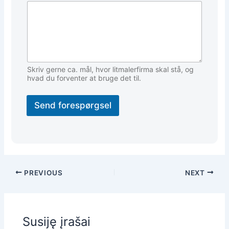
k
e
d
d
e
t
a
Skriv gerne ca. mål, hvor litmalerfirma skal stå, og
l
hvad du forventer at bruge det til.
j
e
Send forespørgsel
r
*
PREVIOUS
NEXT
Susiję įrašai