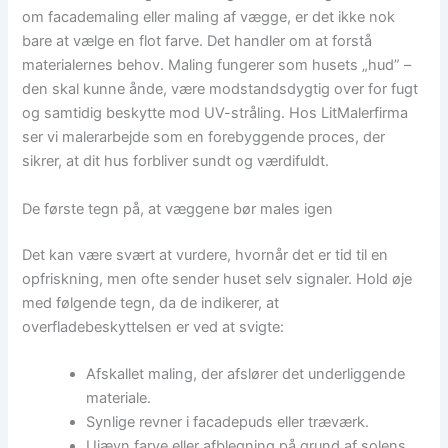
om facademaling eller maling af vægge, er det ikke nok
bare at vælge en flot farve. Det handler om at forstå
materialernes behov. Maling fungerer som husets „hud” –
den skal kunne ånde, være modstandsdygtig over for fugt
og samtidig beskytte mod UV-stråling. Hos LitMalerfirma
ser vi malerarbejde som en forebyggende proces, der
sikrer, at dit hus forbliver sundt og værdifuldt.
De første tegn på, at væggene bør males igen
Det kan være svært at vurdere, hvornår det er tid til en
opfriskning, men ofte sender huset selv signaler. Hold øje
med følgende tegn, da de indikerer, at
overfladebeskyttelsen er ved at svigte:
Afskallet maling, der afslører det underliggende
materiale.
Synlige revner i facadepuds eller træværk.
Ujævn farve eller afblegning på grund af solens