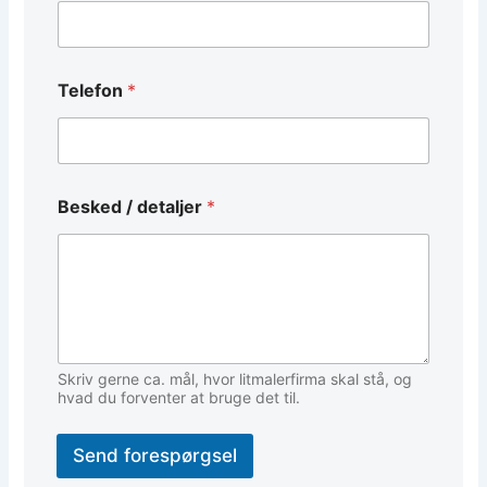
a
v
n
d
e
Telefon
*
t
a
l
j
e
Besked / detaljer
*
r
Skriv gerne ca. mål, hvor litmalerfirma skal stå, og
hvad du forventer at bruge det til.
Send forespørgsel