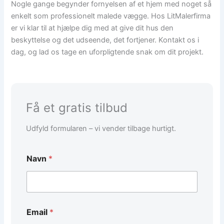
Nogle gange begynder fornyelsen af et hjem med noget så
enkelt som professionelt malede vægge. Hos LitMalerfirma
er vi klar til at hjælpe dig med at give dit hus den
beskyttelse og det udseende, det fortjener. Kontakt os i
dag, og lad os tage en uforpligtende snak om dit projekt.
Få et gratis tilbud
Udfyld formularen – vi vender tilbage hurtigt.
T
Navn
*
e
l
e
f
o
n
Email
*
N