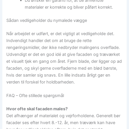
Du ønsker en garanti for, at de anvendte
materialer er korrekte og bliver påført korrekt.
Sådan vedligeholder du nymalede vægge
Når arbejdet er udført, er det vigtigt at vedligeholde det.
Indvendigt handler det om at bruge de rette
rengøringsmidler, der ikke nedbryder malingens overflade.
Udvendigt er det en god idé at give facaden og træværket
et visuelt tjek en gang om året. Fjern blade, der ligger op ad
facaden, og skyl gerne overfladerne med en blød børste,
hvis der samler sig snavs. En lille indsats årligt gør en
verden til forskel for holdbarheden.
FAQ – Ofte stillede spørgsmål
Hvor ofte skal facaden males?
Det afhænger af materialet og vejrforholdene. Generelt bør
facader ses efter hvert 8.-12. år, men træværk kan have