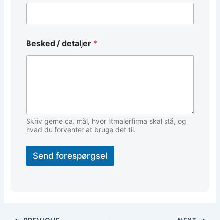
d
Besked / detaljer
*
e
t
a
l
j
e
r
E
m
Skriv gerne ca. mål, hvor litmalerfirma skal stå, og
a
hvad du forventer at bruge det til.
i
l
Send forespørgsel
T
e
l
e
f
o
n