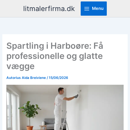
Pereiti
litmalerfirma.dk
Menu
prie
turinio
Spartling i Harboøre: Få
professionelle og glatte
vægge
Autorius
Aida Breiviene
/
15/06/2026