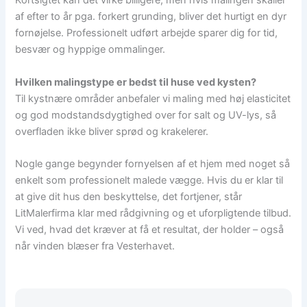
Kortsigtet kan det virke billigere, men hvis malingen skaller
af efter to år pga. forkert grunding, bliver det hurtigt en dyr
fornøjelse. Professionelt udført arbejde sparer dig for tid,
besvær og hyppige ommalinger.
Hvilken malingstype er bedst til huse ved kysten?
Til kystnære områder anbefaler vi maling med høj elasticitet
og god modstandsdygtighed over for salt og UV-lys, så
overfladen ikke bliver sprød og krakelerer.
Nogle gange begynder fornyelsen af et hjem med noget så
enkelt som professionelt malede vægge. Hvis du er klar til
at give dit hus den beskyttelse, det fortjener, står
LitMalerfirma klar med rådgivning og et uforpligtende tilbud.
Vi ved, hvad det kræver at få et resultat, der holder – også
når vinden blæser fra Vesterhavet.