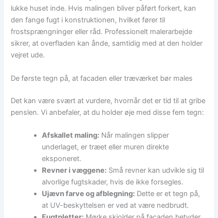
lukke huset inde. Hvis malingen bliver påført forkert, kan
den fange fugt i konstruktionen, hvilket fører til
frostsprængninger eller råd. Professionelt malerarbejde
sikrer, at overfladen kan ånde, samtidig med at den holder
vejret ude.
De første tegn på, at facaden eller træværket bør males
Det kan være svært at vurdere, hvornår det er tid til at gribe
penslen. Vi anbefaler, at du holder øje med disse fem tegn:
Afskallet maling:
Når malingen slipper
underlaget, er træet eller muren direkte
eksponeret.
Revner i væggene:
Små revner kan udvikle sig til
alvorlige fugtskader, hvis de ikke forsegles.
Ujævn farve og afblegning:
Dette er et tegn på,
at UV-beskyttelsen er ved at være nedbrudt.
Fugtpletter:
Mørke skjolder på facaden betyder,