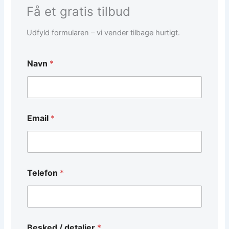
Få et gratis tilbud
Udfyld formularen – vi vender tilbage hurtigt.
*
Navn
*
*
E
m
a
i
l
Email
*
Telefon
*
Besked / detaljer
*