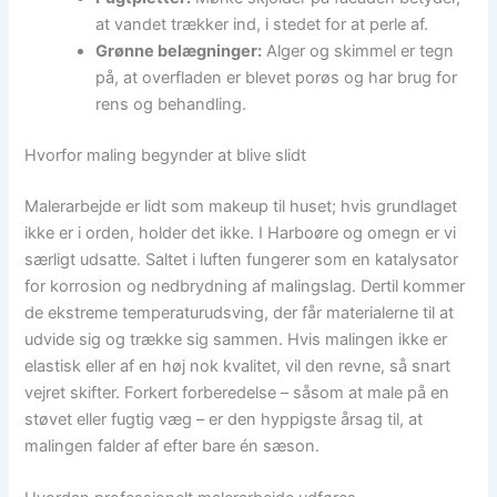
at vandet trækker ind, i stedet for at perle af.
Grønne belægninger:
Alger og skimmel er tegn
på, at overfladen er blevet porøs og har brug for
rens og behandling.
Hvorfor maling begynder at blive slidt
Malerarbejde er lidt som makeup til huset; hvis grundlaget
ikke er i orden, holder det ikke. I Harboøre og omegn er vi
særligt udsatte. Saltet i luften fungerer som en katalysator
for korrosion og nedbrydning af malingslag. Dertil kommer
de ekstreme temperaturudsving, der får materialerne til at
udvide sig og trække sig sammen. Hvis malingen ikke er
elastisk eller af en høj nok kvalitet, vil den revne, så snart
vejret skifter. Forkert forberedelse – såsom at male på en
støvet eller fugtig væg – er den hyppigste årsag til, at
malingen falder af efter bare én sæson.